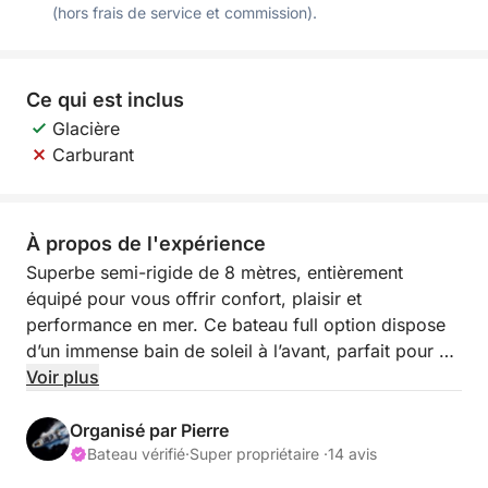
(hors frais de service et commission).
Ce qui est inclus
Glacière
Carburant
À propos de l'expérience
Superbe semi-rigide de 8 mètres, entièrement
équipé pour vous offrir confort, plaisir et
performance en mer. Ce bateau full option dispose
d’un immense bain de soleil à l’avant, parfait pour se
détendre, ainsi que d’un vaste carré arrière
Voir plus
modulable, avec table, kitchenette, réfrigérateur et
évier — idéal pour partager un moment convivial à
Organisé par Pierre
bord.
Bateau vérifié
·
Super propriétaire ·
14 avis