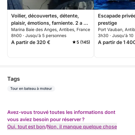
Voilier, découvertes, détente,
Escapade privée
plaisir, émotions, farniente. 2 a 5
prestige
Marina Baie des Anges, Antibes, France
Port Vauban, Anti
personnes
8h00 · Jusqu'à 5 personnes
3h30 · Jusqu'à 10
A partir de 320 €
A partir de 1 40
5 (145)
Tags
Tour en bateau à moteur
Avez-vous trouvé toutes les informations dont
vous aviez besoin pour réserver ?
Oui, tout est bon
/
Non, il manque quelque chose