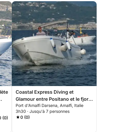
lète
Coastal Express Diving et
Glamour entre Positano et le fjord
Port d'Amalfi Darsena, Amalfi, Italie
Furore
3h30 · Jusqu'à 7 personnes
0 (0)
0 (0)