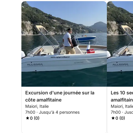
Excursion d'une journée sur la
Les 10 se
côte amalfitaine
amalfitai
Maiori, Italie
Maiori, Itali
7 heures
7h00 · Jusqu'à 4 personnes
7h00 · Jus
0 (0)
0 (0)