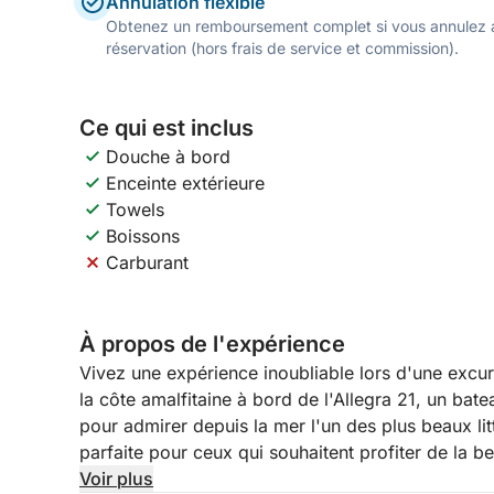
Annulation flexible
Obtenez un remboursement complet si vous annulez a
réservation (hors frais de service et commission).
Ce qui est inclus
Douche à bord
Enceinte extérieure
Towels
Boissons
Carburant
À propos de l'expérience
Vivez une expérience inoubliable lors d'une excu
la côte amalfitaine à bord de l'Allegra 21, un bat
pour admirer depuis la mer l'un des plus beaux l
parfaite pour ceux qui souhaitent profiter de la 
sans sacrifier la détente et le contact avec la mer.
Voir plus