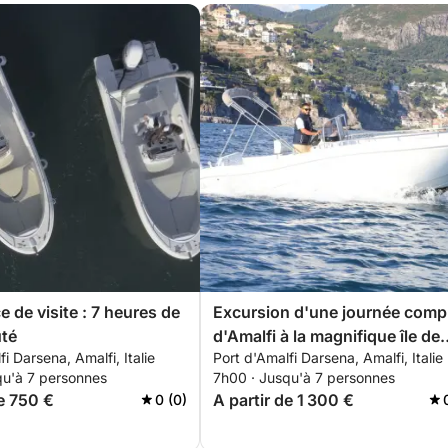
 de visite : 7 heures de
Excursion d'une journée comp
uté
d'Amalfi à la magnifique île de
i Darsena, Amalfi, Italie
Port d'Amalfi Darsena, Amalfi, Italie
Capri
qu'à 7 personnes
7h00 · Jusqu'à 7 personnes
de 750 €
A partir de 1 300 €
0 (0)