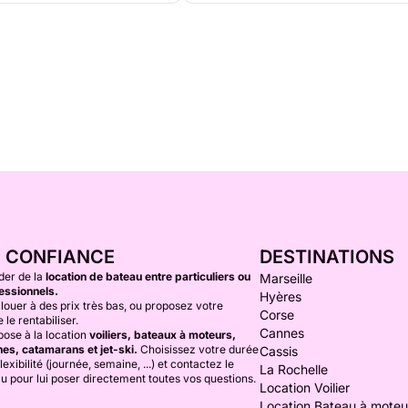
E CONFIANCE
DESTINATIONS
der de la
location de bateau entre particuliers ou
Marseille
essionnels.
Hyères
louer à des prix très bas, ou proposez votre
Corse
 le rentabiliser.
Cannes
ose à la location
voiliers, bateaux à moteurs,
es, catamarans et jet-ski.
Choisissez votre durée
Cassis
lexibilité (journée, semaine, ...) et contactez le
La Rochelle
au pour lui poser directement toutes vos questions.
Location Voilier
Location Bateau à moteu