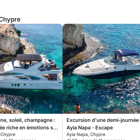
 Chypre
ine, soleil, champagne :
Excursion d'une demi-journée
ée riche en émotions sur
Ayia Napa - Escape
 Chypre
Ayia Napa, Chypre
privé