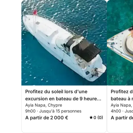
Profitez du soleil lors d'une
Profitez 
excursion en bateau de 9 heures
bateau à 
Ayia Napa, Chypre
Ayia Napa,
à Ayia Napa.
9h00 · Jusqu'à 15 personnes
4h00 · Jus
A partir de 2 000 €
A partir 
0 (0)