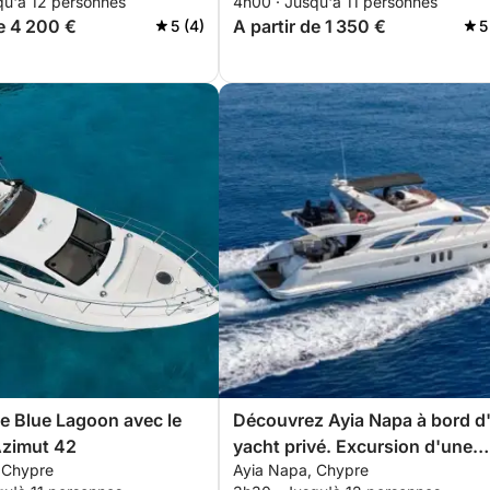
qu'à 12 personnes
4h00 · Jusqu'à 11 personnes
de 4 200 €
A partir de 1 350 €
5 (4)
5
le Blue Lagoon avec le
Découvrez Ayia Napa à bord d
Azimut 42
yacht privé. Excursion d'une
 Chypre
Ayia Napa, Chypre
demi-journée.