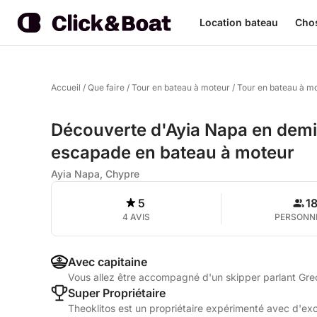
Location bateau
Chos
Accueil
/
Que faire
/
Tour en bateau à moteur
/
Tour en bateau à m
Découverte d'Ayia Napa en demi-
escapade en bateau à moteur
Ayia Napa, Chypre
5
1
4 AVIS
PERSONN
Avec capitaine
Vous allez être accompagné d'un skipper parlant Grec
Super Propriétaire
Theoklitos est un propriétaire expérimenté avec d'exce