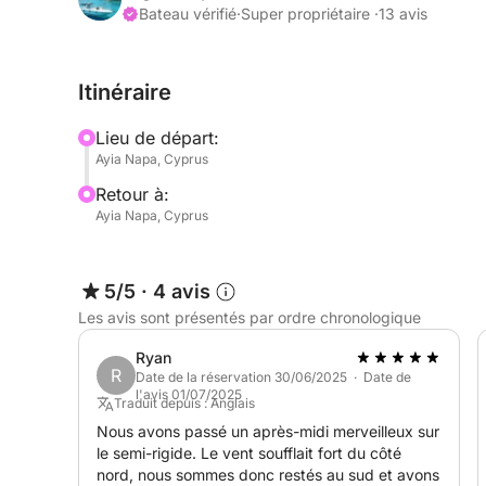
Bateau vérifié
·
Super propriétaire ·
13 avis
4h - 500 €
Itinéraire
5h - 600 €
Lieu de départ:
Bonjour à tous,
Ayia Napa, Cyprus
Retour à:
Découvrez la beauté d'Ayia Napa à bord du luxue
Ayia Napa, Cyprus
location dès maintenant ! Ce yacht moderne allie
gamme, offrant un parfait équilibre entre style et
bronzer, d'un intérieur raffiné et des vues impren
5/5
·
4 avis
pour une aventure en famille, une escapade roman
Les avis sont présentés par ordre chronologique
Mc Marin 850 vous garantit une expérience inoubl
Ryan
R
Réservez votre croisière à bord du Mc Marin 850
Date de la réservation 30/06/2025 · Date de
l'avis 01/07/2025
aventure unique à Ayia Napa !
Traduit depuis : Anglais
Nous avons passé un après-midi merveilleux sur
le semi-rigide. Le vent soufflait fort du côté
N'hésitez pas à me contacter via Click&Boat pour
nord, nous sommes donc restés au sud et avons