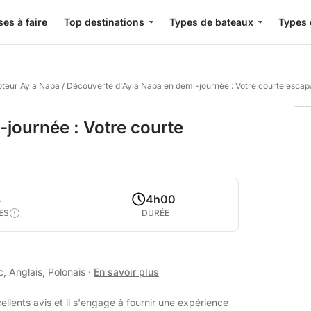
es à faire
Top destinations
Types de bateaux
Types 
oteur Ayia Napa
/
Découverte d'Ayia Napa en demi-journée : Votre courte esca
journée : Votre courte
8
4h00
ES
DURÉE
, Anglais, Polonais
·
En savoir plus
llents avis et il s'engage à fournir une expérience