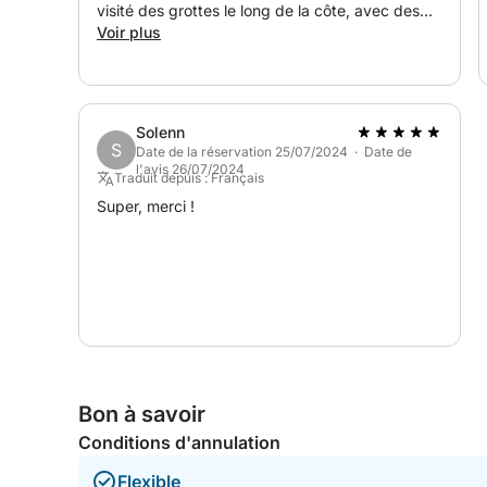
visité des grottes le long de la côte, avec des
arrêts baignade. Le bateau n'a rien
Voir plus
d'extraordinaire, mais il est parfait pour
quelques personnes pendant quelques heures.
Sa petite taille lui permet d'accéder à des
endroits inaccessibles aux autres bateaux.
Solenn
S
Date de la réservation 25/07/2024 · Date de
l'avis 26/07/2024
Traduit depuis : Français
Super, merci !
Bon à savoir
Conditions d'annulation
Flexible