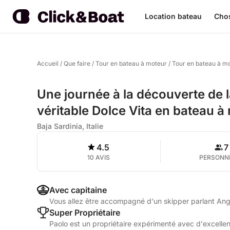
Location bateau
Chos
Accueil
/
Que faire
/
Tour en bateau à moteur
/
Tour en bateau à mo
Une journée à la découverte de l
véritable Dolce Vita en bateau à
Baja Sardinia, Italie
4.5
7
10 AVIS
PERSONN
Avec capitaine
Vous allez être accompagné d'un skipper parlant Angla
Super Propriétaire
Paolo est un propriétaire expérimenté avec d'excellent