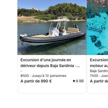
Excursion d'une journée en
Excursion
dériveur depuis Baja Sardinia ·
moteur au
-
Baja Sardini
Caprera, Spargi et La Maddalena
Sardaign
8h00 · Jusqu'à 12 personnes
7h00 · Jus
A partir de 990 €
A partir 
0 (0)