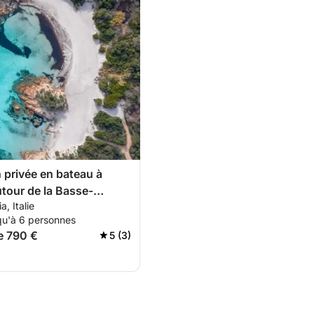
 privée en bateau à
tour de la Basse-
a, Italie
e
qu'à 6 personnes
de 790 €
5 (3)