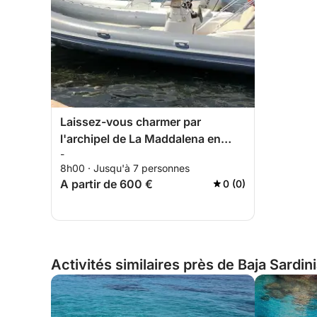
Laissez-vous charmer par
l'archipel de La Maddalena en
-
dériveur depuis la Basse-
8h00 · Jusqu'à 7 personnes
Sardaigne
A partir de 600 €
0 (0)
Activités similaires près de Baja Sardinia