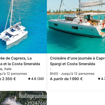
vée de Caprera, La
Croisière d'une journée à Capr
 et la Costa Smeralda
Spargi et Costa Smeralda
a, Italie
-
qu'à 12 personnes
8h00 · Jusqu'à 12 personnes
de 2 350 €
A partir de 1 990 €
4.6 (30)
4.