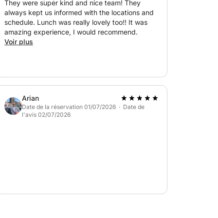
They were super kind and nice team! They
always kept us informed with the locations and
schedule. Lunch was really lovely too!! It was
amazing experience, I would recommend.
Voir plus
Arian
Date de la réservation 01/07/2026 · Date de
l'avis 02/07/2026