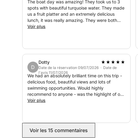
The boat day was amazing! They took us to 3
spots with beautiful turquoise water. They made
us a fruit platter and an extremely delicious
lunch, it was really amazing. They were both
super kind, made sure we were happy, and also
Voir plus
had a paddle board, goggles and a speaker
which was a great plus! I would definitely book
this again.
Dotty
D
Date de la réservation 09/07/2026 · Date de
l'avis 11/07/2026
We had an absolutely brilliant time on this trip -
delicious food, beautiful views and lots of
swimming opportunities. Would highly
recommend to anyone - was the highlight of our
trip to Bodrum!
Voir plus
Voir les 15 commentaires