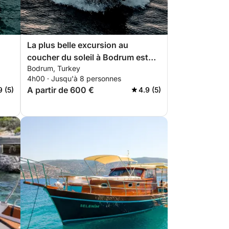
La plus belle excursion au
coucher du soleil à Bodrum est
Bodrum, Turkey
proposée par K.Y.A.
4h00 · Jusqu'à 8 personnes
A partir de 600 €
9 (5)
4.9 (5)