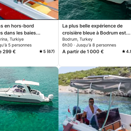
s en hors-bord
La plus belle expérience de
 dans les baies
croisière bleue à Bodrum est
ina, Turkiye
Bodrum, Turkey
s de Bodrum.
proposée par k.y.g.
qu'à 5 personnes
6h30 · Jusqu'à 8 personnes
de 299 €
A partir de 1 000 €
5 (67)
4.