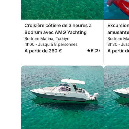
Croisière côtière de 3 heures à
Excursion
Bodrum avec AMG Yachting
amusantes
Bodrum Marina, Turkiye
Bodrum Mar
populaire
4h00 · Jusqu'à 8 personnes
3h30 · Jus
A partir de 260 €
A partir 
5 (3)