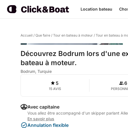
Location bateau
Chos
Accueil
/
Que faire
/
Tour en bateau à moteur
/
Tour en bateau à m
Découvrez Bodrum lors d'une ex
bateau à moteur.
Bodrum, Turquie
5
6
15 AVIS
PERSONN
Avec capitaine
Vous allez être accompagné d'un skipper parlant Allem
En savoir plus
Annulation flexible