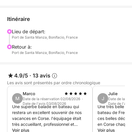
Soleil taux de Soleil Banquette à l'arrière douche de
pont. Je vous attends pour une journée Inoubliable.
Itinéraire
Lieu de départ:
Port de Santa Manza, Bonifacio, France
Retour à:
Port de Santa Manza, Bonifacio, France
4.9/5
·
13 avis
Les avis sont présentés par ordre chronologique
Marco
Julie
M
J
Date de la réservation 02/08/2026 ·
Date de la ré
Date de l'avis 03/08/2026
Date de l'avi
Une superbe balade en bateau qui
Une très belle jou
restera un excellent souvenir de nos
bateau de Fredo e
vacances en Corse. l'équipage était
ces belles découvertes! N
très accueillant, professionnel et
en Corse chaque 
passionné, partageant de nombreuses
Voir plus
et nous avons dé
Voir plus