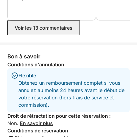
explications sur les lieux visités. Les
lieux somptueux!
arrêts baignade étaient parfaits, tout
était détendue et 
était très bien organisé, dans une
et la journée ont 
ambiance conviviale et détendue. Je
ont eu leur lot de
Voir les 13 commentaires
recommande à 100% à tous ceux qui
vagues et nous en
souhaitent découvrir la beauté de la
plein les yeux! Me
Corse depuis la mer. Une expérience
inoubliable. Souad et Marco et leurs
enfants.
Bon à savoir
Conditions d'annulation
Flexible
Obtenez un remboursement complet si vous
annulez au moins 24 heures avant le début de
votre réservation (hors frais de service et
commission).
Droit de rétractation pour cette réservation :
Non.
En savoir plus
Conditions de réservation