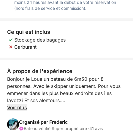
moins 24 heures avant le début de votre réservation
(hors frais de service et commission).
Ce qui est inclus
Stockage des bagages
Carburant
À propos de l'expérience
Bonjour je Loue un bateau de 6m50 pour 8
personnes. Avec le skipper uniquement. Pour vous
emmener dans les plus beaux endroits des îles
lavezzi Et ses alentours.
Et les bouches de Bonifacio. Location du bateau
Voir plus
370€ la journée Plus skipper sur place 180€ Or
essence le bateau consomme très peu 150 Chevaux.
Organisé par Frederic
Le bateau est très confortable Avec son bain de
Bateau vérifié
·
Super propriétaire ·
41 avis