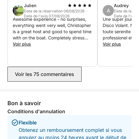
💎 Confort et équipements premium (Tarif tout
Julien
Audrey
inclus) :
A
Date de la réservation 06/08/2026 ·
Date de la ré
Le tarif comprend la privatisation du bateau, le
Date de l'avis 07/08/2026
Date de l'avi
Awesome experience - no surprises,
Une super journee
carburant et les services du skipper professionnel.
everything went very well, Christopher
Disco Volant. Nou
À bord, tout est pensé pour votre bien-être :
is a great host and good to spend time
toute serenite de 
with on the boat. Completely stress
professionel et tr
free and enjoyable. Thanks for
Voir plus
tout gere de A a 
Voir plus
Bains de soleil spacieux (avant et arrière) et taud
everything
sommes ravi de no
d’ombrage
aujourd'hui!
Douche de pont et WC marin
Voir les 75 commentaires
Glacière avec glaçons et eau minérale fraîche à
discrétion (plate, gazeuse, et notre eau infusée au
citron ou au concombre)
Bon à savoir
Conditions d'annulation
Système audio Bose Bluetooth pour diffuser votre
propre playlist
Flexible
Obtenez un remboursement complet si vous
Serviettes de bain douces
annulez au moins 24 heures avant le début de