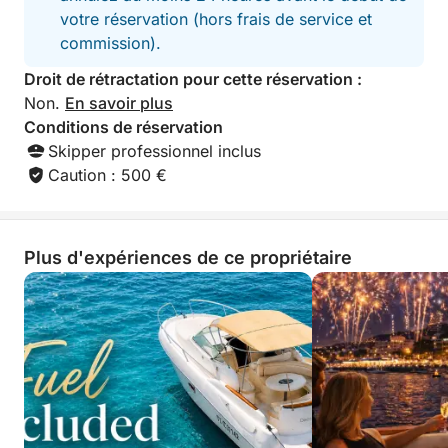
votre réservation (hors frais de service et
Paddle et matériel de snorkeling inclus pour explorer
commission).
les fonds marins
Droit de rétractation pour cette réservation :
Non.
En savoir plus
Naviguer sur ce bateau, c’est vivre la Méditerranée
Conditions de réservation
avec style, souplesse, et un sens du détail qui rend
Skipper professionnel inclus
chaque moment unique.
Caution : 500 €
Contactez-moi directement via la messagerie
Click&Boat pour réserver votre créneau et vivre une
escapade qui vous ressemble !
Plus d'expériences de ce propriétaire