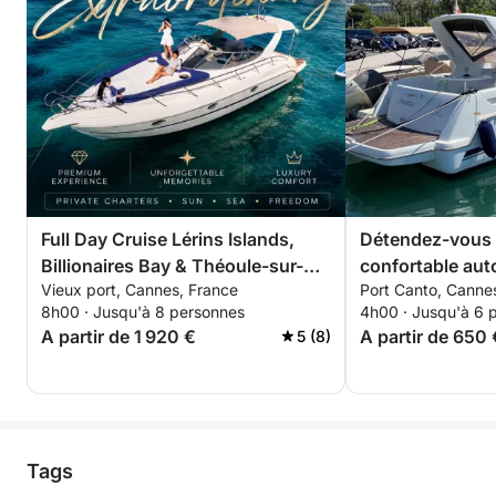
Full Day Cruise Lérins Islands,
Détendez-vous 
Billionaires Bay & Théoule-sur-
confortable auto
Vieux port, Cannes, France
Port Canto, Canne
Mer
Lerins pour 4 h
8h00 · Jusqu'à 8 personnes
4h00 · Jusqu'à 6 
discount pour l
A partir de 1 920 €
A partir de 650 
5 (8)
Tags