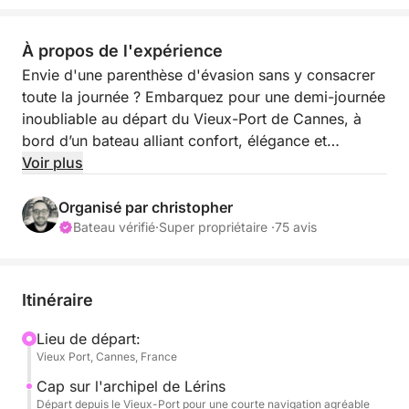
À propos de l'expérience
Envie d'une parenthèse d'évasion sans y consacrer
toute la journée ? Embarquez pour une demi-journée
inoubliable au départ du Vieux-Port de Cannes, à
bord d’un bateau alliant confort, élégance et
convivialité.
Voir plus
Accompagnés de votre skipper professionnel, nous
Organisé par christopher
mettrons le cap directement sur les eaux turquoise
Bateau vérifié
·
Super propriétaire ·
75 avis
des îles de Lérins. Un format de 4 heures idéal pour
une escapade efficace : baignade dans des eaux
cristallines, session de paddle, snorkeling et détente
Itinéraire
absolue sous le soleil de la Côte d'Azur.
Lieu de départ:
Vieux Port, Cannes, France
⏰ Deux créneaux disponibles selon vos envies :
Cap sur l'archipel de Lérins
Matinée (09h00 - 13h00) : Idéal pour profiter du
Départ depuis le Vieux-Port pour une courte navigation agréable