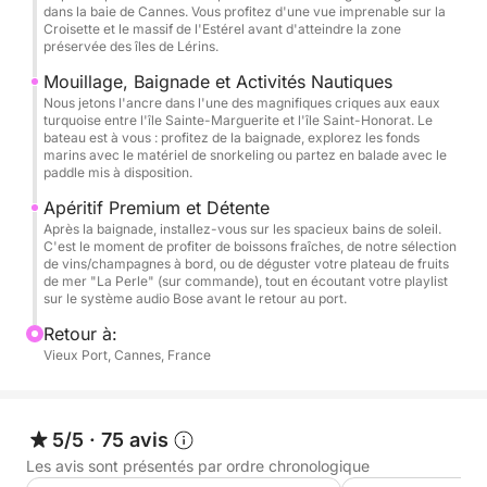
dans la baie de Cannes. Vous profitez d'une vue imprenable sur la
calme absolu de la baie et d'une mer d'huile avant
Croisette et le massif de l'Estérel avant d'atteindre la zone
l'affluence.
préservée des îles de Lérins.
Mouillage, Baignade et Activités Nautiques
Après-midi (14h30 - 18h30) : Parfait pour profiter de
Nous jetons l'ancre dans l'une des magnifiques criques aux eaux
turquoise entre l'île Sainte-Marguerite et l'île Saint-Honorat. Le
la chaleur, du soleil et d'une belle ambiance de fin
bateau est à vous : profitez de la baignade, explorez les fonds
de journée sur l'eau.
marins avec le matériel de snorkeling ou partez en balade avec le
paddle mis à disposition.
🥂 Apéritif Premium et art de vivre à bord :
Apéritif Premium et Détente
Sur ce format dynamique, nous privilégions la
Après la baignade, installez-vous sur les spacieux bains de soleil.
C'est le moment de profiter de boissons fraîches, de notre sélection
détente. Une sélection soignée de vins et de
de vins/champagnes à bord, ou de déguster votre plateau de fruits
champagnes est disponible à la vente directement à
de mer "La Perle" (sur commande), tout en écoutant votre playlist
sur le système audio Bose avant le retour au port.
bord.
De plus, grâce à notre partenariat exclusif avec La
Retour à:
Vieux Port, Cannes, France
Perle, le célèbre restaurant écailler de Cannes, vous
pouvez précommander de sublimes plateaux de
fruits de mer pour un apéritif d'exception servi
directement sur le pont du bateau.
5/5
·
75 avis
Les avis sont présentés par ordre chronologique