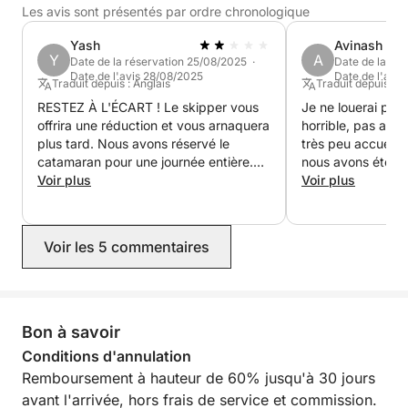
Les avis sont présentés par ordre chronologique
Yash
Avinash
Y
A
Date de la réservation 25/08/2025 ·
Date de la ré
Date de l'avis 28/08/2025
Date de l'avi
Traduit depuis : Anglais
Traduit depuis : A
RESTEZ À L'ÉCART ! Le skipper vous
Je ne louerai plus
offrira une réduction et vous arnaquera
horrible, pas ada
plus tard. Nous avons réservé le
très peu accueillant ! Dès notre a
catamaran pour une journée entière.
nous avons été c
Lorsque nous avons demandé à
Voir plus
restrictions. On n
Voir plus
naviguer, il nous a menti en disant qu'il
pouvions pas utilis
n'avait pas le permis approprié. Après
accéder aux espac
la croisière, le service client est
yacht, seulement 
Voir les 5 commentaires
inefficace et inutilisable. ITINÉRAIRES
Cela n'a jamais é
GÉNÉRIQUES, SERVICE DE QUALITE
réservation. Nou
ET UN SKIPPER QUI NE VOUS LAISSE
fréquemment et l
PAS PROFITER D'UNE JOURNÉE EN
dans le monde ent
MER. Il y a une raison pour laquelle il a
est jamais arrivé. Nous avions prévu
Bon à savoir
tant de mauvais avis. Il s'appelle
de laisser notre f
Conditions d'annulation
Marcus, restez à l'écart. Pensez à Sam
faire la sieste da
Remboursement à hauteur de 60% jusqu'à 30 jours
Boat
mais cela nous a 
avant l'arrivée, hors frais de service et commission.
pour laver des fr