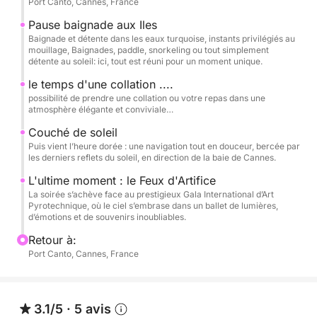
Port Canto, Cannes, France
de souvenirs inoubliables.
Pause baignade aux Iles
Plus qu’une sortie en mer, une expérience raffinée à
Baignade et détente dans les eaux turquoise, instants privilégiés au
mouillage, Baignades, paddle, snorkeling ou tout simplement
vivre pleinement…
détente au soleil: ici, tout est réuni pour un moment unique.
À vous d’y écrire les instants de bonheur qui
le temps d'une collation ....
l’accompagneront.»
possibilité de prendre une collation ou votre repas dans une
atmosphère élégante et conviviale…
Couché de soleil
Puis vient l’heure dorée : une navigation tout en douceur, bercée par
les derniers reflets du soleil, en direction de la baie de Cannes.
L'ultime moment : le Feux d'Artifice
La soirée s’achève face au prestigieux Gala International d’Art
Pyrotechnique, où le ciel s’embrase dans un ballet de lumières,
d’émotions et de souvenirs inoubliables.
Retour à:
Port Canto, Cannes, France
3.1/5
·
5 avis