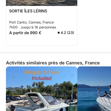
simplement pour al
L'assistant du capi
dessus, l'a tiré pa
SORTIE ÎLES LÉRINS
dehors. Ce compo
totalement inacce
Port Canto, Cannes, France
irrespectueux et i
7h00 · Jusqu'à 16 personnes
envers un enfant. Pour couronner l
A partir de 990 €
4.2 (23)
tout, après la ba
me rincer à l'eau 
capitaine m'a dit 
faire qu'après ma
». Finalement, j'
l'envie de nager 
Activités similaires près de Cannes, France
été autorisée à m
En résumé, ce fut
d'argent et une e
profondément dés
capitaine et son a
clairement pas les
ils acceptent les 
familles. Si vous 
que vous avez des
réservez pas.