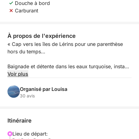
Douche à bord
Carburant
À propos de l'expérience
« Cap vers les îles de Lérins pour une parenthèse
hors du temps…
Baignade et détente dans les eaux turquoise, instants
privilégiés au mouillage, collation servie à bord dans
Voir plus
une atmosphère élégante et conviviale… Puis vient
l’heure dorée : une navigation tout en douceur,
Organisé par Louisa
bercée par les derniers reflets du soleil, en direction
30 avis
de la baie de Cannes.
La soirée s’achève face au prestigieux Gala
Itinéraire
International d’Art Pyrotechnique, où le ciel
s’embrase dans un ballet de lumières, d’émotions et
Lieu de départ: