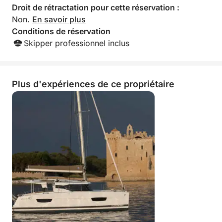
nous avons dû de
Droit de rétractation pour cette réservation :
et chaque demand
Non.
En savoir plus
accompagnée de p
Conditions de réservation
« préciosité » de
Skipper professionnel inclus
demandions une 
plutôt que de payer
règles étaient ex
musique un peu plu
Plus d'expériences de ce propriétaire
pouvait pas touche
nappes, et même l
au filet, on lui dis
sans bouger et de
déjeuner, lorsque
fenêtre avec ses p
capitaine s'est mis
mon mari, prétend
venaient d'être ne
totalement dérais
plus que nous avi
le yacht entier, ne
pire incident s'es
fils a tenté d'ent