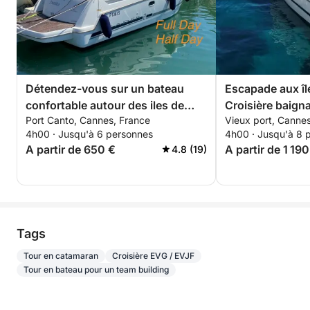
Détendez-vous sur un bateau
Escapade aux îl
confortable autour des iles de
Croisière baign
Port Canto, Cannes, France
Vieux port, Canne
Lerins pour 4 heures. Special
départ de Cann
4h00 · Jusqu'à 6 personnes
4h00 · Jusqu'à 8 
discount pour les couples !
A partir de 650 €
A partir de 1 190
4.8 (19)
Tags
Tour en catamaran
Croisière EVG / EVJF
Tour en bateau pour un team building