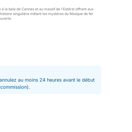
 à la baie de Cannes et au massif de l'Estérel offrent aux
ne histoire singulière mêlant les mystères du Masque de fer
offrez-vous une expérience exclusive en mer,
ouverte.
diterranée
nnulez au moins 24 heures avant le début
t commission).