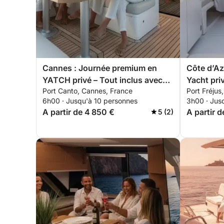
Cannes : Journée premium en
Côte d’Az
YATCH privé – Tout inclus avec
Yacht pri
Port Canto, Cannes, France
Port Fréjus
brunch & activités nautiques
apéritif, 
6h00 · Jusqu'à 10 personnes
3h00 · Jus
A partir de 4 850 €
A partir d
5 (2)