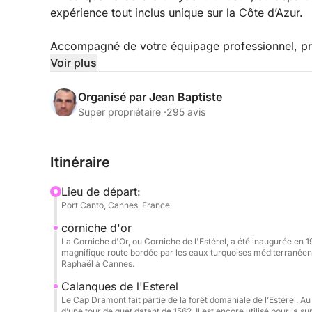
expérience tout inclus unique sur la Côte d’Azur.
Accompagné de votre équipage professionnel, prof
les plus beaux spots de la région : eaux turquoise
Voir plus
emblématiques.
Organisé par Jean Baptiste
Spacieux et parfaitement équipé, le Pershing X5
Super propriétaire ·
295 avis
larges espaces de détente, parfaits pour bronzer, 
nautiques.
Itinéraire
Inclus :
Lieu de départ:
Skipper professionnel & équipage (hôtesse inclus
Port Canto, Cannes, France
Carburant
corniche d'or
Boissons fraîches
La Corniche d'Or, ou Corniche de l'Estérel, a été inaugurée en 
Paddle & snorkeling
magnifique route bordée par les eaux turquoises méditerranéenne
Équipements de sécurité complets
Raphaël à Cannes.
Calanques de l'Esterel
Extras & options (à régler au port) :
Le Cap Dramont fait partie de la forêt domaniale de l’Estérel. A
d’une tour de guet datant de 1562. Il est encore utilisé pour la s