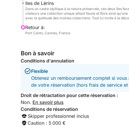
Nettoyage final (obligatoire) : 250€
Iles de Lérins
Dans un cadre idyllique à la nature préservée, ces deux îles face
visiteurs une collection unique alliant faune et flore ainsi qu’u
Réservez dès maintenant au départ de Cannes et 
avec la quiétude des moines cisterciens. Tout ici invite à la déc
entre luxe, liberté et moments inoubliables en Mé
Retour à:
Port Canto, Cannes, France
Bon à savoir
Conditions d'annulation
Flexible
Obtenez un remboursement complet si vous a
de votre réservation (hors frais de service e
Droit de rétractation pour cette réservation :
Non.
En savoir plus
Conditions de réservation
Skipper professionnel inclus
Caution : 5 000 €