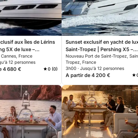
lusif aux Îles de Lérins
Sunset exclusif en yacht de lu
ng 5X de luxe –
Saint-Tropez | Pershing X5 –
, Cannes, France
Nouveau Port de Saint-Tropez, Sain
e privée tout inclus
ISCHIA
qu'à 12 personnes
Tropez, France
3h00 · Jusqu'à 12 personnes
de 4 680 €
0 (0)
A partir de 4 200 €