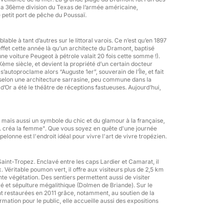
la 36ème division du Texas de l’armée américaine,
 petit port de pêche du Poussaï.
lable à tant d’autres sur le littoral varois. Ce n’est qu’en 1897
n effet cette année là qu’un architecte du Dramont, baptisé
ne voiture Peugeot à pétrole valait 20 fois cette somme !).
e
ème siècle, et devient la propriété d’un certain docteur
 s’autoproclame alors “Auguste 1er”, souverain de l’Île, et fait
el selon une architecture sarrasine, peu commune dans la
e d’Or a été le théâtre de réceptions fastueuses. Aujourd’hui,
mais aussi un symbole du chic et du glamour à la française,
.. créa la femme". Que vous soyez en quête d'une journée
elonne est l'endroit idéal pour vivre l'art de vivre tropézien.
 Saint-Tropez. Enclavé entre les caps Lardier et Camarat, il
Véritable poumon vert, il offre aux visiteurs plus de 2,5 km
nte végétation. Des sentiers permettent aussi de visiter
vé et sépulture mégalithique (Dolmen de Briande). Sur le
ent restaurées en 2011 grâce, notamment, au soutien de la
am building
ation pour le public, elle accueille aussi des expositions