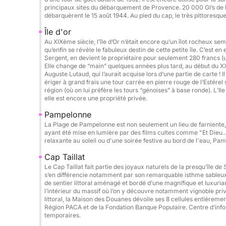
Seabob : 80€ / réservation
principaux sites du débarquement de Provence. 20 000 GI’s de 
Wakeboard : 50€ / jour
débarquèrent le 15 août 1944. Au pied du cap, le très pittoresque
Donut : 50€ / réservation
Île d'or
Photographe / drone sur demande
Au XIXème siècle, l’île d’Or n’était encore qu’un îlot rocheux semb
qu’enfin se révèle le fabuleux destin de cette petite île. C’est e
Sergent, en devient le propriétaire pour seulement 280 francs (u
Service traiteur / déjeuner à bord : 50€ / personn
Elle change de “main” quelques années plus tard, au début du XX
Serviette de plage : 5€ / jour
Auguste Lutaud, qui l’aurait acquise lors d’une partie de carte ! Il
ériger à grand frais une tour carrée en pierre rouge de l’Estér
Cuisinier : 250€ / jour
région (où on lui préfère les tours “génoises” à base ronde). L’Il
elle est encore une propriété privée.
Itinéraires possibles :
Pampelonne
Cannes & ses eaux cristallines
La Plage de Pampelonne est non seulement un lieu de farniente, 
ayant été mise en lumière par des films cultes comme "Et Dieu.
Saint-Tropez
relaxante au soleil ou d'une soirée festive au bord de l'eau, Pamp
Îles de Porquerolles & Port-Cros
Cap Taillat
Criques sauvages de l’Estérel
Le Cap Taillat fait partie des joyaux naturels de la presqu’île de
Corse & Sardaigne sur demande
s’en différencie notamment par son remarquable isthme sableux. 
de sentier littoral aménagé et bordé d’une magnifique et luxuria
l’intérieur du massif où l’on y découvre notamment vignoble pri
Parfait pour :
littoral, la Maison des Douanes dévoile ses 8 cellules entièrem
EVJF / EVG • anniversaires • sorties privées • te
Région PACA et de la Fondation Banque Populaire. Centre d’inform
temporaires.