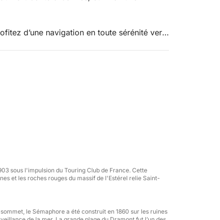
itez d’une navigation en toute sérénité vers
, criques sauvages et destinations
 offre un confort haut de gamme avec de
partager un repas ou profiter des activités
e)
1903 sous l'impulsion du Touring Club de France. Cette
s et les roches rouges du massif de l'Estérel relie Saint-
u sommet, le Sémaphore a été construit en 1860 sur les ruines
urveillance de la mer. La grande plage du Dramont fut l’un des