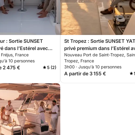
ur : Sortie SUNSET
St Tropez : Sortie SUNSET Y
vé dans l’Estérel avec
privé premium dans l’Estérel a
, Fréjus, France
Nouveau Port de Saint-Tropez, Sain
paddle & snorkeling
apéritif, paddle & snorkeling
qu'à 10 personnes
Tropez, France
3h00 · Jusqu'à 10 personnes
e 2 475 €
5 (2)
A partir de 3 155 €