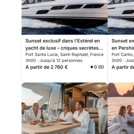
Sunset exclusif dans l’Estérel en
Sunset exc
yacht de luxe – criques secrètes &
en Pershi
Port Santa Lucia, Saint-Raphaël, France
Port Canto
expérience premium tout inclus
expérienc
3h00 · Jusqu'à 12 personnes
3h00 · Jus
A partir de 2 760 €
A partir 
0 (0)