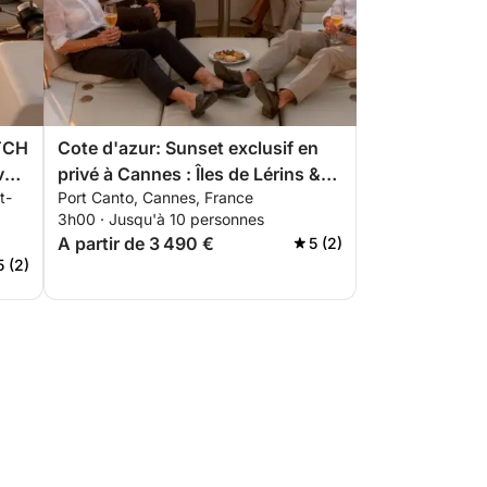
ATCH
Cote d'azur: Sunset exclusif en
vec
privé à Cannes : Îles de Lérins &
t-
Port Canto, Cannes, France
apéritif premium
3h00 · Jusqu'à 10 personnes
A partir de 3 490 €
5 (2)
5 (2)