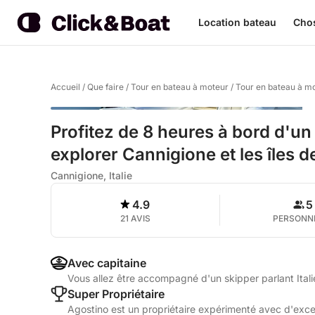
Location bateau
Chos
Accueil
/
Que faire
/
Tour en bateau à moteur
/
Tour en bateau à m
Profitez de 8 heures à bord d'u
explorer Cannigione et les îles 
Cannigione, Italie
4.9
5
21 AVIS
PERSONN
Avec capitaine
Vous allez être accompagné d'un skipper parlant Itali
Super Propriétaire
Agostino est un propriétaire expérimenté avec d'excel