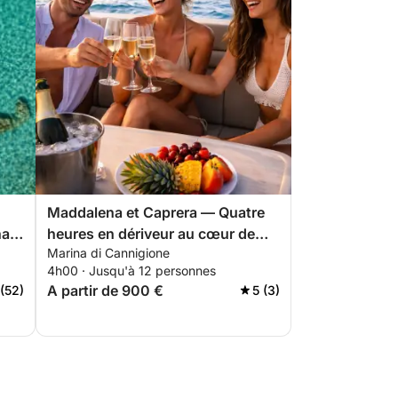
Maddalena et Caprera — Quatre
na
heures en dériveur au cœur de
Marina di Cannigione
l'archipel au départ de Cannigione
4h00 · Jusqu'à 12 personnes
A partir de 900 €
 (52)
5 (3)