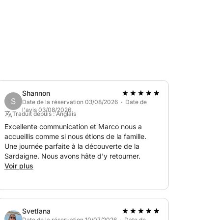
i sera calculé en fonction de la
nt doit faire le plein au port avant de les
Shannon
tional de l'archipel de La Maddalena ; aucun
S
Date de la réservation 03/08/2026 · Date de
l'avis 03/08/2026
Traduit depuis : Anglais
Excellente communication et Marco nous a
 dommages mineurs. Si les dommages excèdent
accueillis comme si nous étions de la famille.
mpléter cette dernière pour couvrir le coût
Une journée parfaite à la découverte de la
Sardaigne. Nous avons hâte d'y retourner.
Voir plus
expérience inoubliable avec vos amis ou
Svetlana
Date de la réservation 10/07/2026 · Date de