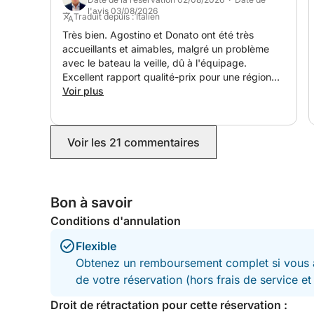
réponse rapide via WhatsApp, ce qui était très
l'avis 03/08/2026
Traduit depuis : Italien
pratique. En résumé, nous sommes ravis d'avoir
réservé ce bateau avec Agostino et nous le
Très bien. Agostino et Donato ont été très
recommandons sans hésiter.
accueillants et aimables, malgré un problème
avec le bateau la veille, dû à l'équipage.
Excellent rapport qualité-prix pour une région
comme Canniggione, avec un grand parking et
Voir plus
la proximité de l'archipel de La Maddalena.
Nous avons passé un excellent séjour et nous
ferons certainement appel à eux lors de notre
Voir les 21 commentaires
prochain voyage. Merci beaucoup.
Bon à savoir
Conditions d'annulation
Flexible
Obtenez un remboursement complet si vous a
de votre réservation (hors frais de service e
Droit de rétractation pour cette réservation :