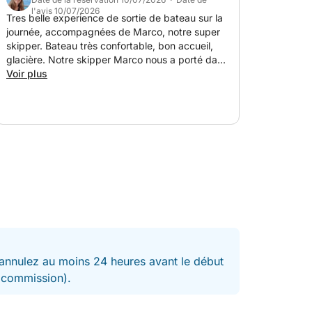
l'avis 10/07/2026
Tres belle experience de sortie de bateau sur la
journée, accompagnées de Marco, notre super
skipper. Bateau très confortable, bon accueil,
glacière. Notre skipper Marco nous a porté dans
des magnifiques plages avec l’eau cristalline et
Voir plus
peu d’autres bateaux. Nous conseillons
vivement et reviendrons volontiers
nnulez au moins 24 heures avant le début
t commission).