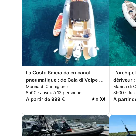
La Costa Smeralda en canot
L'archipe
pneumatique : de Cala di Volpe à
dériveur :
Marina di Cannigione
Marina di 
Mortorio depuis Cannigione
criques s
8h00 · Jusqu'à 12 personnes
8h00 · Jus
A partir de 999 €
A partir 
0 (0)