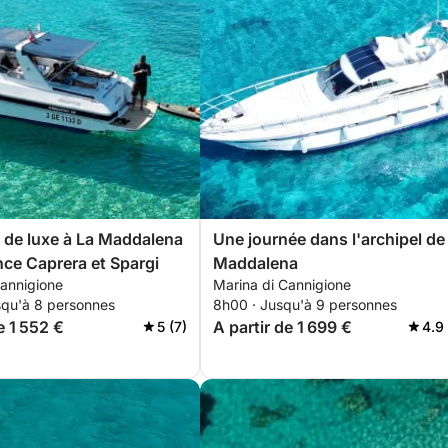
de luxe à La Maddalena
Une journée dans l'archipel de
nce Caprera et Spargi
Maddalena
Cannigione
Marina di Cannigione
squ'à 8 personnes
8h00 · Jusqu'à 9 personnes
e 1 552 €
A partir de 1 699 €
5 (7)
4.9