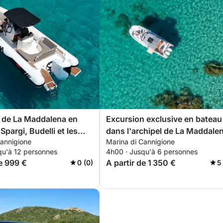
l de La Maddalena en
Excursion exclusive en bateau
 Spargi, Budelli et les
dans l'archipel de La Maddale
Cannigione
Marina di Cannigione
ecrètes
et sur la côte nord-est
qu'à 12 personnes
4h00 · Jusqu'à 6 personnes
de 999 €
A partir de 1 350 €
0 (0)
5