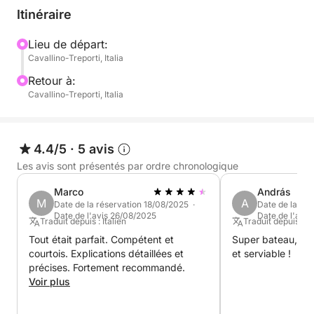
Itinéraire
Lieu de départ:
Cavallino-Treporti, Italia
Retour à:
Cavallino-Treporti, Italia
4.4/5
·
5 avis
Les avis sont présentés par ordre chronologique
Marco
András
M
A
Date de la réservation 18/08/2025 ·
Date de la ré
Date de l'avis 26/08/2025
Date de l'avi
Traduit depuis : Italien
Traduit depuis : A
Tout était parfait. Compétent et
Super bateau, prop
courtois. Explications détaillées et
et serviable !
précises. Fortement recommandé.
Voir plus