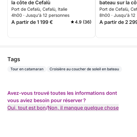
la côte de Cefalù
bateau sur la c
Port de Cefalù, Cefalù, Italie
Port de Cefalù, Cefa
déjeuner sicilie
4h00 · Jusqu'à 12 personnes
8h00 · Jusqu'à 12
A partir de 1 199 €
A partir de 2 29
4.9 (36)
Tags
Tour en catamaran
Croisière au coucher de soleil en bateau
Avez-vous trouvé toutes les informations dont
vous aviez besoin pour réserver ?
Oui, tout est bon
/
Non, il manque quelque chose