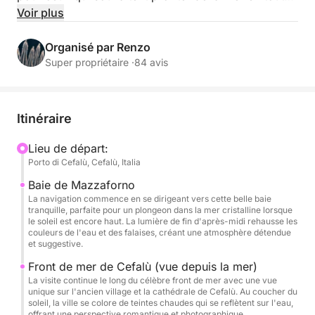
tranquillité, en admirant le coucher de soleil sur la
Voir plus
splendide côte sicilienne.
Organisé par Renzo
Vous naviguerez vers quelques-unes des baies les
Super propriétaire ·
84 avis
plus pittoresques de la région : la baie de
Mazzaforno, avec son atmosphère paisible et ses
eaux cristallines ; le front de mer de Cefalù, qui se
Itinéraire
pare de reflets dorés au crépuscule ; et Cala Kalura,
où vous pourrez vous baigner ou simplement vous
Lieu de départ:
Porto di Cefalù, Cefalù, Italia
détendre sur le pont, un verre à la main, baigné par
la douce lumière du soleil couchant.
Baie de Mazzaforno
La navigation commence en se dirigeant vers cette belle baie
tranquille, parfaite pour un plongeon dans la mer cristalline lorsque
À bord, vous trouverez tout le nécessaire pour une
le soleil est encore haut. La lumière de fin d'après-midi rehausse les
expérience inoubliable : une boisson de bienvenue à
couleurs de l'eau et des falaises, créant une atmosphère détendue
et suggestive.
l'embarquement, un apéritif servi au mouillage, une
chaîne hi-fi, une douche extérieure, des toilettes, des
Front de mer de Cefalù (vue depuis la mer)
La visite continue le long du célèbre front de mer avec une vue
zones ombragées et des espaces de détente où
unique sur l'ancien village et la cathédrale de Cefalù. Au coucher du
vous pourrez savourer chaque instant à votre guise.
soleil, la ville se colore de teintes chaudes qui se reflètent sur l'eau,
offrant une perspective romantique et photographique.