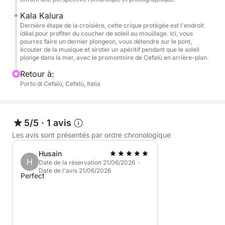
👉 Le prix est valable pour un maximum de 12
Kala Kalura
personnes. Un supplément de 50 € est appliqué par
Dernière étape de la croisière, cette crique protégée est l'endroit
idéal pour profiter du coucher de soleil au mouillage. Ici, vous
personne supplémentaire.
pourrez faire un dernier plongeon, vous détendre sur le pont,
écouter de la musique et siroter un apéritif pendant que le soleil
plonge dans la mer, avec le promontoire de Cefalù en arrière-plan.
Parfaite pour les couples, les groupes d'amis ou les
célébrations privées, cette excursion au coucher du
Retour à:
Porto di Cefalù, Cefalù, Italia
soleil est le moyen idéal de terminer la journée en
beauté, avec de la musique, la mer et un verre à la
main.
5/5
·
1 avis
Les avis sont présentés par ordre chronologique
Husain
H
Date de la réservation 21/06/2026 ·
Date de l'avis 21/06/2026
Perfect