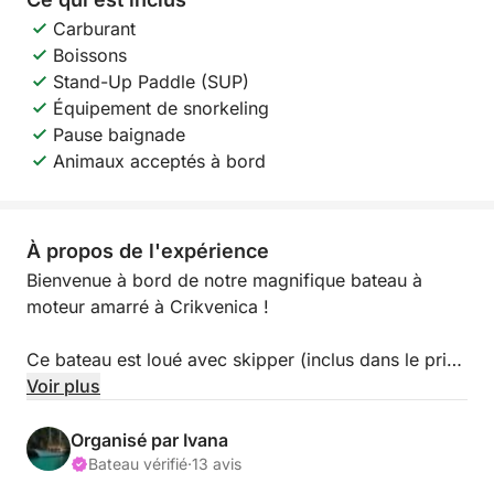
Carburant
Boissons
Stand-Up Paddle (SUP)
Équipement de snorkeling
Pause baignade
Animaux acceptés à bord
À propos de l'expérience
Bienvenue à bord de notre magnifique bateau à
moteur amarré à Crikvenica !
Ce bateau est loué avec skipper (inclus dans le prix
de la location) et est idéal pour une journée en mer
Voir plus
en famille ou entre amis, à la découverte des
superbes côtes est et sud de l'île de Krk.
Organisé par Ivana
Bateau vérifié
·
13 avis
Long de 9,2 mètres, il offre de vastes ponts avant et