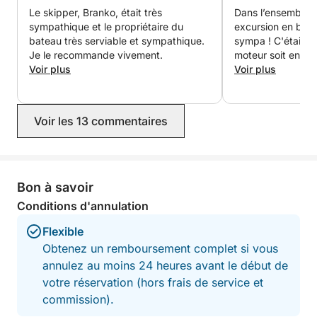
Le skipper, Branko, était très
Dans l’ensemble, 
Pour toute question concernant le bateau ou votre
sympathique et le propriétaire du
excursion en bate
itinéraire, n'hésitez pas à nous contacter via
bateau très serviable et sympathique.
sympa ! C'était 
Click&Boat.
Je le recommande vivement.
moteur soit en pa
Voir plus
puissions pas saut
Voir plus
personne ne peut r
À bientôt à Crikvenica !
belle expérience 
recommander à to
Voir les 13 commentaires
Bon à savoir
Conditions d'annulation
Flexible
Obtenez un remboursement complet si vous
annulez au moins 24 heures avant le début de
votre réservation (hors frais de service et
commission).