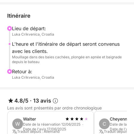
arrière pour se détendre et profiter pleinement de
vos vacances, sous le soleil, face à une mer
Itinéraire
cristalline et une nature luxuriante. Il peut accueillir
jusqu'à 12 personnes. Un bimini vous protège du
Lieu de départ:
Luka Crikvenica, Croatia
soleil. Vous pourrez écouter de la musique via
Bluetooth. Des boissons de bienvenue vous
L'heure et l'itinéraire de départ seront convenus
attendent !
avec les clients.
Mouillage dans des baies cachées, plongée en apnée et baignade
depuis le bateau
Inclus dans le prix de la location :
Retour à:
Luka Crikvenica, Croatia
Skipper
Carburant
4.8/5
·
13 avis
SUP
Les avis sont présentés par ordre chronologique
Boissons
Walter
Cheyenne
W
C
Date de la réservation 12/06/2025 ·
Date de la rés
Les chiens sont les bienvenus !
Date de l'avis 17/06/2025
Date de l'avis
Traduit depuis : Allemand
Traduit depuis : 