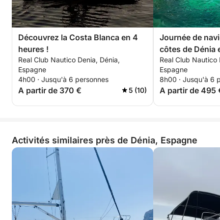
•Arrêts baignade, plongée avec tuba et paddle.
•Vous pouvez apporter votre propre nourriture et
Découvrez la Costa Blanca en 4
Journée de navi
vos boissons. L'alcool est interdit à bord.
heures !
côtes de Dénia 
Embarquement.
Real Club Nautico Denia, Dénia,
Real Club Nautico 
Espagne
Espagne
Fêtes d'anniversaire et enterrements de vie de
4h00 · Jusqu'à 6 personnes
8h00 · Jusqu'à 6 
garçon/jeune fille.
A partir de 370 €
A partir de 495 
5 (10)
Service de photographie gratuit.
Animaux de compagnie bienvenus à bord.
Activités similaires près de Dénia, Espagne
Fumer est autorisé.
Nettoyage final inclus.
Port d'attache : Dénia Yacht Club.