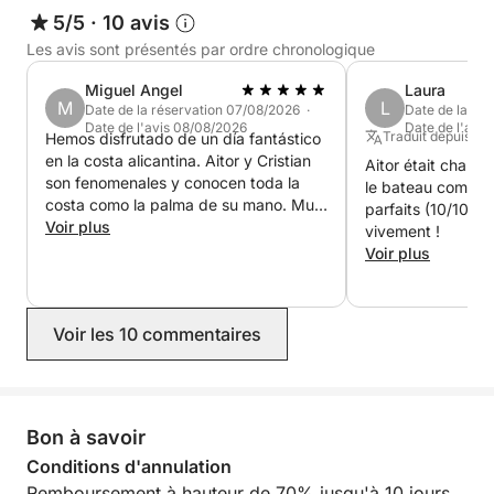
car son faible tirant d'eau vous permet d'explorer de
5/5
·
10 avis
près les eaux cristallines et peu profondes de la
Les avis sont présentés par ordre chronologique
région, de vous aventurer dans des grottes marines
Miguel Angel
Laura
cachées et d'admirer des falaises à couper le souffle
M
L
Date de la réservation 07/08/2026 ·
Date de la ré
offrant des vues imprenables depuis la mer.
Date de l'avis 08/08/2026
Date de l'avi
Traduit depuis : E
Hemos disfrutado de un día fantástico
en la costa alicantina. Aitor y Cristian
Aitor était charma
••ÉQUIPEMENTS ET CONFORT À BORD••
son fenomenales y conocen toda la
le bateau comme l'
costa como la palma de su mano. Muy
parfaits (10/10).
•Sondeur/GPS/traceur Lowrance® Hook Reveal 9
recomendable!!
Voir plus
vivement !
10".
Voir plus
•T-top en acier inoxydable offrant 3 m² d'ombre.
Voir les 10 commentaires
•Système audio Sony Marine® avec connectivité
USB et Bluetooth, et haut-parleurs marins Sony XS-
MP de 2 x 90 W.
Bon à savoir
•Nouveau revêtement souple à motif losanges avec
Conditions d'annulation
mousse confortable de 40 kg/m².
Remboursement à hauteur de 70% jusqu'à 10 jours