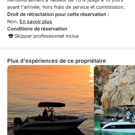
avant l'arrivée, hors frais de service et commission.
•Prises 12 V et ports de chargement USB.
Droit de rétractation pour cette réservation :
Non.
En savoir plus
•Grand bain de soleil convertible à l'avant et
Conditions de réservation
banquette à l'arrière.
Skipper professionnel inclus
•Un siège pivotant au poste de pilotage.
Plus d'expériences de ce propriétaire
•Table à manger pour tous les passagers.
•Deux grands réfrigérateurs.
•Échelle de bain.
•Équipement de sécurité complet.
•Skipper/guide professionnel.