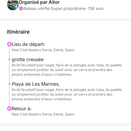
• Carburant non inclus.
Organisé par Aitor
Bateau vérifié
·
Super propriétaire ·
156 avis
• Départs de Dénia et Jávea (nous consulter).
// 1 paddle inclus.
Itinéraire
// Équipement de plongée avec tuba pour 6
Lieu de départ:
Real Club Nautico Denia, Dénia, Spain
personnes inclus.
grotte creusée
Si vous recherchez une expérience authentique en
Arrêt facultatif pour nager, faire de la plongée avec tuba, du paddle
ou simplement profiter du soleil avec un verre et prendre des
mer, loin des plages bondées et avec un accès
photos entourées d'eaux cristallines.
exclusif en bateau aux plus beaux sites de la Costa
Playa de Les Marines.
Blanca, ce bateau moderne et flambant neuf est fait
Arrêt facultatif pour nager, faire de la plongée avec tuba, du paddle
pour vous !
ou simplement profiter du soleil avec un verre et prendre des
photos entourées d'eaux cristallines.
Équipé d'un puissant moteur hors-bord Suzuki 4
Retour à:
temps de 175 ch. Propulsé par un moteur à essence
Real Club Nautico Denia, Dénia, Spain
et atteignant une vitesse de pointe de 53 à 56 km/h,
ce bateau « Open Day » est rapide, pratique et idéal