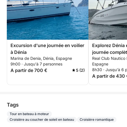
Rendez-vous inoubliable !
Le skipper qui vous accompagnera immortalisera
vos plus beaux moments passés en mer, au cœur
d'une nature préservée.
••CRIVES, PLAGES ET GROTTES À VISITER••
Excursion d'une journée en voilier
Explorez Dénia 
à Dénia
journée complèt
-DÉNIA-
Marina de Denia, Dénia, Espagne
Real Club Nautico 
d'un bateau à m
9h00 · Jusqu'à 7 personnes
Espagne
8h30 · Jusqu'à 6 
A partir de 700 €
5 (2)
•Plage des Marines.
A partir de 430
•Les Rotes.
•Punta Negra.
Tags
•La Cova Tallada.
Tour en bateau à moteur
Croisière au coucher de soleil en bateau
Croisière romantique
•Réserve naturelle du Montgó.