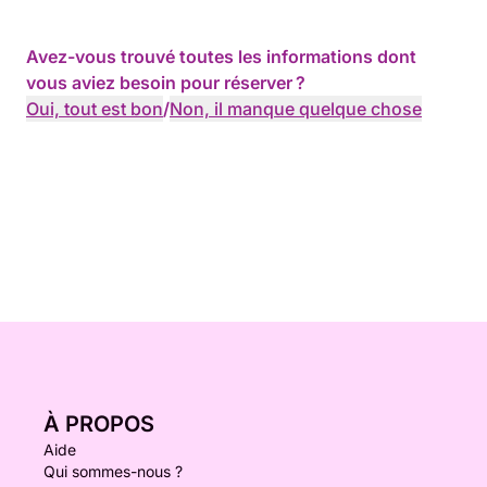
•Cap San Antonio.
Avez-vous trouvé toutes les informations dont
vous aviez besoin pour réserver ?
Oui, tout est bon
/
Non, il manque quelque chose
À PROPOS
Aide
Qui sommes-nous ?