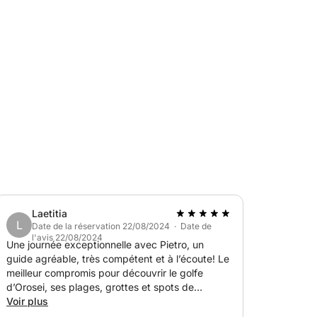
sière.
on d'un permis bateau.
 beautés de la région. Contactez-moi chez
ique dériveur !
Laetitia
L
Date de la réservation 22/08/2024 · Date de
l'avis 22/08/2024
Une journée exceptionnelle avec Pietro, un
guide agréable, très compétent et à l’écoute! Le
meilleur compromis pour découvrir le golfe
d’Orosei, ses plages, grottes et spots de
snorkeling. Le bateau était parfait pour rentrer
Voir plus
dans les grottes et pour les trajets et arrêts. 4