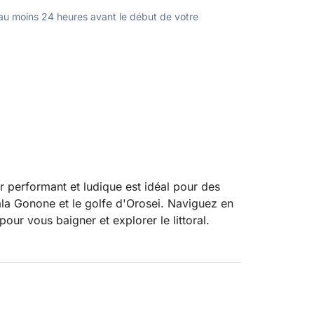
u moins 24 heures avant le début de votre
 performant et ludique est idéal pour des
ala Gonone et le golfe d'Orosei. Naviguez en
our vous baigner et explorer le littoral.
 spacieux bains de soleil pour un confort
 confortable avec coussins et d'un pare-brise