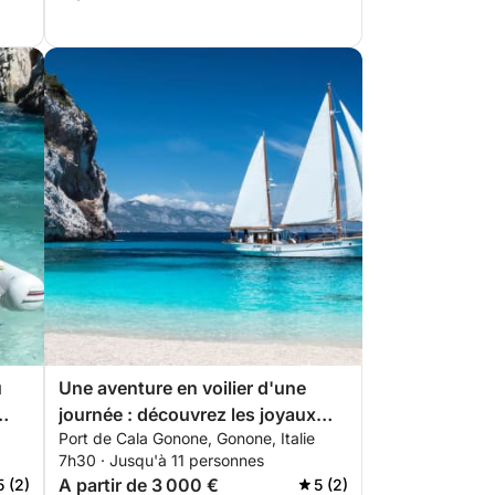
u
Une aventure en voilier d'une
journée : découvrez les joyaux
Port de Cala Gonone, Gonone, Italie
cachés de la Sardaigne
7h30 · Jusqu'à 11 personnes
A partir de 3 000 €
5 (2)
5 (2)