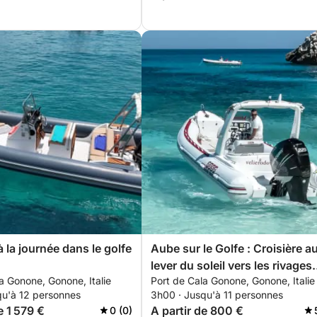
 la journée dans le golfe
Aube sur le Golfe : Croisière a
lever du soleil vers les rivages
a Gonone, Gonone, Italie
Port de Cala Gonone, Gonone, Italie
secrets de la Sardaigne
qu'à 12 personnes
3h00 · Jusqu'à 11 personnes
e 1 579 €
A partir de 800 €
0 (0)