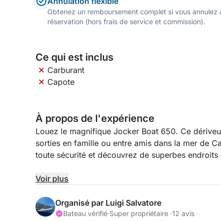
Annulation flexible
Obtenez un remboursement complet si vous annulez a
réservation (hors frais de service et commission).
Ce qui est inclus
Carburant
Capote
À propos de l'expérience
Louez le magnifique Jocker Boat 650. Ce dériveur
sorties en famille ou entre amis dans la mer de C
toute sécurité et découvrez de superbes endroits p
Le dériveur est équipé d'une douche de pont et de
Voir plus
optimal.
Organisé par Luigi Salvatore
Le poste de pilotage central est doté d'un canapé
Bateau vérifié
·
Super propriétaire ·
12 avis