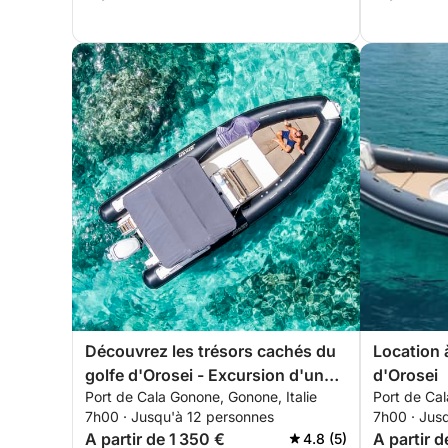
Découvrez les trésors cachés du
Location à
golfe d'Orosei - Excursion d'une
d'Orosei
Port de Cala Gonone, Gonone, Italie
Port de Cal
journée (CLUBMAN24)
7h00 · Jusqu'à 12 personnes
7h00 · Jus
A partir de 1 350 €
A partir d
4.8 (5)