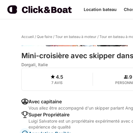
Location bateau
Chos
Accueil
/
Que faire
/
Tour en bateau à moteur
/
Tour en bateau à mo
Mini-croisière avec skipper dans
Dorgali, Italie
4.5
9
7 AVIS
PERSONN
Avec capitaine
Vous allez être accompagné d'un skipper parlant Ang
Super Propriétaire
Luigi Salvatore est un propriétaire expérimenté avec d
expérience de qualité