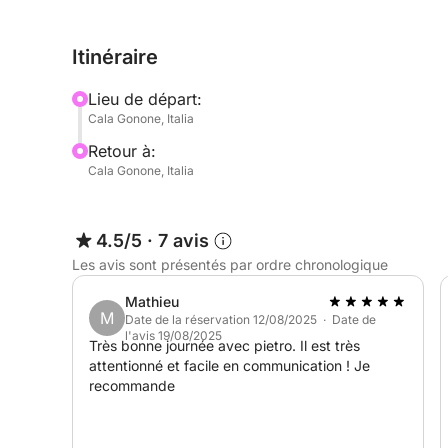
pratique pour un plaisir maximal durant votre croi
Itinéraire
La location du dériveur est soumise à la possessi
Lieu de départ:
Le prix indiqué n'inclut pas le carburant.
Cala Gonone, Italia
Retour à:
Un dériveur est le moyen idéal pour explorer les
Cala Gonone, Italia
Click&Boat pour plus d'informations sur ce magnif
4.5/5
·
7 avis
Les avis sont présentés par ordre chronologique
Mathieu
M
Date de la réservation 12/08/2025 · Date de
l'avis 19/08/2025
Très bonne journée avec pietro. Il est très
attentionné et facile en communication ! Je
recommande