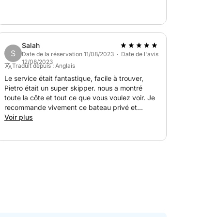
adultes et 3 enfants de 8-9 ans qui ont été
enchantés par la journée ! Merci ! (Quand on a
vu les bateaux avec 150 personnes à la queue
leu leu sur certains bateaux, on s’est dit qu’on
Salah
avait vraiment fait le meilleur choix !)
S
Date de la réservation 11/08/2023 · Date de l'avis
12/08/2023
Traduit depuis : Anglais
Le service était fantastique, facile à trouver,
Pietro était un super skipper. nous a montré
toute la côte et tout ce que vous voulez voir. Je
recommande vivement ce bateau privé et
demande à Pietro d'être le skipper. super gars
Voir plus
et connaît tous les bons endroits. Merci pour
cette journée incroyable :)