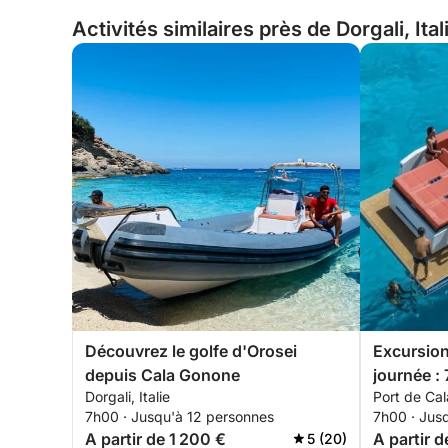
Activités similaires près de Dorgali, Ital
Découvrez le golfe d'Orosei
Excursion
depuis Cala Gonone
journée :
Dorgali, Italie
Port de Cal
dans le g
7h00 · Jusqu'à 12 personnes
7h00 · Jus
A partir de 1 200 €
A partir 
5 (20)