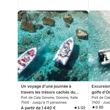
Un voyage d'une journée à
Excursion
travers les trésors cachés du
golfe d'O
Port de Cala Gonone, Gonone, Italie
Port de Cal
golfe d'Orosei
7h00 · Jusqu'à 11 personnes
7h00 · Jus
0 (0)
A partir de 1 440 €
5 (2)