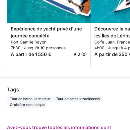
Sterna promet d'être une expérience inoubliable,
mariant le plaisir de la navigation à la découverte
des trésors cachés de cette région emblématique.
Nous sommes impatients de partager ces moments
Expérience de yacht privé d'une
Découvrez la ba
privilégiés avec vous à bord. Réservez dès
journée complète
les Îles de Lérins en voilier po
maintenant et préparez-vous à vivre une journée
Port Camille Rayon
Golfe Juan, France
une navigation 
exceptionnelle sur les eaux azuréennes.
7h30 · Jusqu'à 10 personnes
4h00 · Jusqu'à 4 
Mouillage entre l
A partir de 1 550 €
A partir de 350 
0 (0)
farniente et nata
Tags
Tour en bateau à moteur
Tour en bateau traditionnel
Croisière romantique
Avez-vous trouvé toutes les informations dont