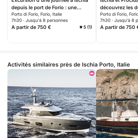
Excursion d'une journée à Ischia
Ischia et Procid
depuis le port de Forio : une
découvrez les de
Porto di Forio, Forio, Italie
Porto di Forio, Forio
excursion en bateau autour de
excursion d’une
7h30 · Jusqu'à 8 personnes
7h30 · Jusqu'à 8 
l'île verte
A partir de 750 €
A partir de 750 
5 (1)
Activités similaires près de Ischia Porto, Italie