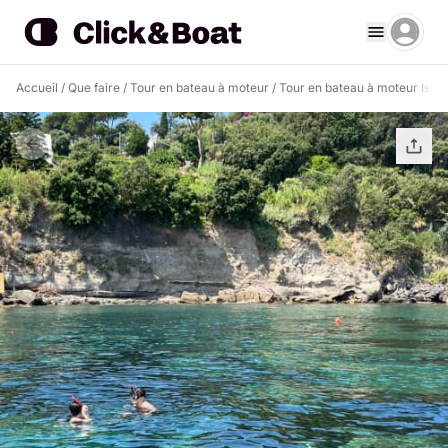
Accueil
/
Que faire
/
Tour en bateau à moteur
/
Tour en bateau à moteur Ischi