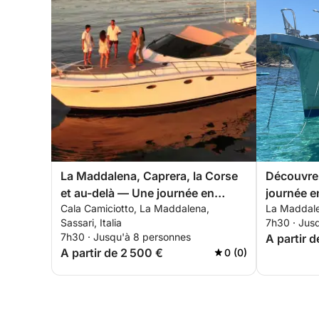
La Maddalena, Caprera, la Corse
Découvre
et au-delà — Une journée en
journée en
Cala Camiciotto, La Maddalena,
La Maddalen
bateau parmi les plus belles mers
bateau à 
Sassari, Italia
7h30 · Jus
de la Méditerranée
7h30 · Jusqu'à 8 personnes
A partir d
A partir de 2 500 €
0 (0)