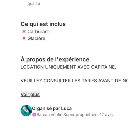
qualité
Ce qui est inclus
Carburant
Glacière
À propos de l'expérience
LOCATION UNIQUEMENT AVEC CAPITAINE.
VEUILLEZ CONSULTER LES TARIFS AVANT DE 
À bord de notre dériveur, nous vous proposons un
Voir plus
plus célèbres et des lieux plus confidentiels, con
uniquement par de petites embarcations. Accompa
Organisé par Luca
l'archipel, vous découvrirez des endroits inoubli
Bateau vérifié
·
Super propriétaire ·
12 avis
histoires de notre région.