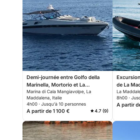
Demi-journée entre Golfo della
Excursion
Marinella, Mortorio et La
de La Ma
Marina di Cala Mangiavolpe, La
La Maddalen
Maddalena
Maddalena, Italie
8h00 · Jus
4h00 · Jusqu'à 10 personnes
A partir 
A partir de 1 100 €
4.7 (9)