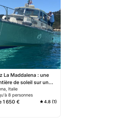
z La Maddalena : une
tière de soleil sur un
a, Italie
moteur
qu'à 8 personnes
e 1 650 €
4.8 (1)