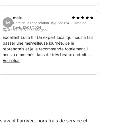
malu
M
Date de la réservation 09/08/2024 · Date de
l'avis 12/08/2024
Traduit depuis : Espagnol
Excellent Luca !!!! Un expert local qui nous a fait
passer une merveilleuse journée. Je le
reprendrais et je le recommande totalement. Il
nous a emmenés dans de très beaux endroits…
et ses recommandations sur la Maddalena
Voir plus
étaient excellentes.
vant l'arrivée, hors frais de service et