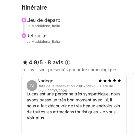
Itinéraire
Le dériveur mesure 7 mètres de long, est équipé 
confortablement jusqu'à 6 personnes.
Lieu de départ:
La Maddalena, Italia
Il est équipé d'un auvent avec radio Bluetooth (
Retour à:
pour écouter votre musique préférée), d'une échel
La Maddalena, Italia
matériel de sécurité.
Le prix de la location ne comprend pas :
4.9/5
·
8 avis
Les avis sont présentés par ordre chronologique
- Le capitaine : 150 € par jour
Nadege
N
- Le carburant, calculé selon la consommation p
Date de la réservation 28/07/2026 · Date de
l'avis 29/07/2026
capitaine : environ 100 €. 150 € au départ de Pal
Lucas est une personne très sympathique, nous
avons passé un très bon moment avec lui, il
nous a fait découvrir de très beaux endroits loin
N'hésitez pas à me contacter via Click&Boat pour 
de toutes les attractions touristiques. Je vous
de vous accueillir !
conseille fortement de réserver avec lui. C’était
Voir plus
une journée inoubliable !! Merci encore.