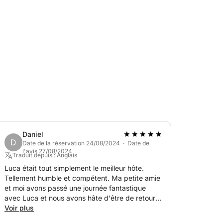
d'un moteur de 150 chevaux et peut accueillir
vous permettant de connecter votre smartphone
le confortable, d'une douche et de tout le
Daniel
D
our une excursion recommandée par le
Date de la réservation 24/08/2024 · Date de
l'avis 27/08/2024
au.
Traduit depuis : Anglais
Luca était tout simplement le meilleur hôte.
Tellement humble et compétent. Ma petite amie
réserver ce magnifique dériveur. Au plaisir
et moi avons passé une journée fantastique
avec Luca et nous avons hâte d'être de retour
sur sa magnifique île natale !
Voir plus