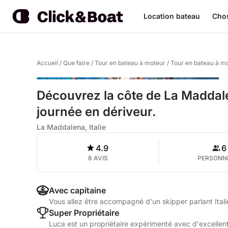
Location bateau
Chos
Accueil
/
Que faire
/
Tour en bateau à moteur
/
Tour en bateau à m
Découvrez la côte de La Maddal
journée en dériveur.
La Maddalena, Italie
4.9
6
8 AVIS
PERSONN
Avec capitaine
Vous allez être accompagné d'un skipper parlant Itali
Super Propriétaire
Luca est un propriétaire expérimenté avec d'excellent