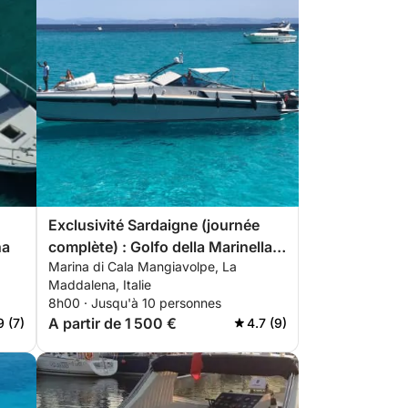
Exclusivité Sardaigne (journée
na
complète) : Golfo della Marinella,
Marina di Cala Mangiavolpe, La
Mortorio et La Maddalena
Maddalena, Italie
8h00 · Jusqu'à 10 personnes
A partir de 1 500 €
9 (7)
4.7 (9)