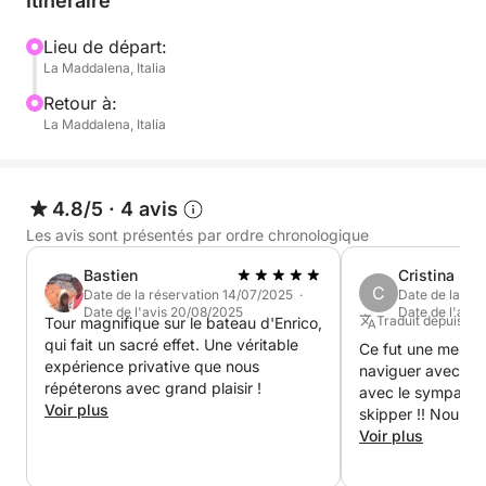
Itinéraire
et vos préférences) entre les îles de Caprera, Santo
Stefano ou La Maddalena.
Lieu de départ:
La Maddalena, Italia
Pour l'excursion en Corse du Sud, un supplément de
Retour à:
300 € est appliqué.
La Maddalena, Italia
DÉPART :
4.8/5
·
4 avis
De La Maddalena, Palau ou Poltu Quatu.
Les avis sont présentés par ordre chronologique
Bastien
Cristina
ATTENTION ! SUPPLÉMENT CARBURANT
C
Date de la réservation 14/07/2025 ·
Date de la ré
Date de l'avis 20/08/2025
Date de l'avi
Traduit depuis : P
Tour magnifique sur le bateau d'Enrico,
Départs de Poltu Quatu : + 150 €
qui fait un sacré effet. Une véritable
Ce fut une mervei
Départs de Palau : + 70 €
expérience privative que nous
naviguer avec le s
répéterons avec grand plaisir !
avec le sympathi
À BORD :
Voir plus
skipper !! Nous 
vivement !
Voir plus
Coussins confortables (rénovés cette année, avec un