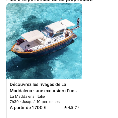
Découvrez les rivages de La
Maddalena : une excursion d'une
La Maddalena, Italie
journée complète à bord d'un
7h30 · Jusqu'à 10 personnes
bateau à moteur
A partir de 1 700 €
4.8 (1)