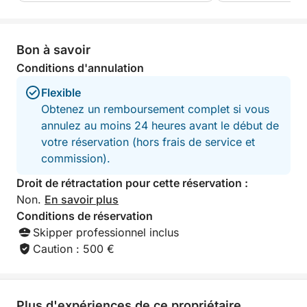
bain de soleil à l'avant), auvent, douche, chaîne hi-fi,
plateforme de bain avec échelle et igloo disponible
sur demande.
Bon à savoir
CARACTÉRISTIQUES :
Conditions d'annulation
Flexible
Coque en fibre de verre ultra-stable, moteur Suzuki
Obtenez un remboursement complet si vous
de 250 CV.
annulez au moins 24 heures avant le début de
votre réservation (hors frais de service et
commission).
Droit de rétractation pour cette réservation :
Non.
En savoir plus
Conditions de réservation
Skipper professionnel inclus
Caution : 500 €
Plus d'expériences de ce propriétaire