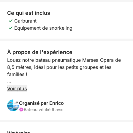
Ce qui est inclus
Carburant
Équipement de snorkeling
À propos de l'expérience
Louez notre bateau pneumatique Marsea Opera de
8,5 mètres, idéal pour les petits groupes et les
familles !
Capacité maximale : 10 passagers.
Voir plus
ITINÉRAIRE :
Organisé par Enrico
Premier arrêt baignade à l'île de Spargi, avec
Bateau vérifié
·
6 avis
passage devant la plage rose pour des photos
souvenirs. Ensuite, baignade aux piscines naturelles
de Budelli. Les autres arrêts varient (selon la météo