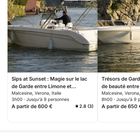
bienvenue, idéal pour commencer la soirée.
L'équipage, parlant couramment l'italien, l'anglais et
l'espagnol, sera à votre disposition pour répondre à
tous vos besoins et vous garantir une expérience
confortable et agréable. Profitez de la navigation
sous le ciel étoilé de Garde, en attendant le grand
feu d'artifice. Ce sera un moment de pure émotion,
avec les feux d'artifice se reflétant sur l'eau, créant
une atmosphère vraiment suggestive.
Sips at Sunset : Magie sur le lac
Trésors de Gard
de Garde entre Limone et
de beauté entre 
Malcesine, Verona, Italie
Malcesine, Verona, 
Malcesine
3h00 · Jusqu'à 9 personnes
8h00 · Jusqu'à 9 
A partir de 600 €
A partir de 650 
2.8 (3)