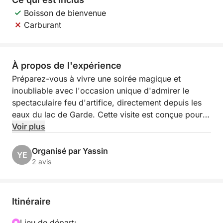
Boisson de bienvenue
Carburant
À propos de l'expérience
Préparez-vous à vivre une soirée magique et
inoubliable avec l'occasion unique d'admirer le
spectaculaire feu d'artifice, directement depuis les
eaux du lac de Garde. Cette visite est conçue pour
vous offrir un point de vue privilégié et exclusif, loin
Voir plus
de la foule, pour profiter pleinement des
scintillements et des couleurs qui illumineront le ciel.
Organisé par Yassin
YE
Laissez-vous envelopper par l'atmosphère festive,
2 avis
tandis que les lumières du lac et les feux d'artifice se
fondent en parfaite harmonie.
Itinéraire
Dates et lieux des spectacles :
Lieu de départ: