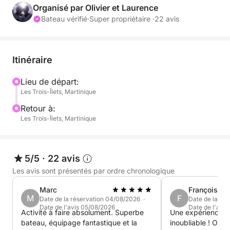
Vous serez accueillis chaleureusement dans une
Organisé par Olivier et Laurence
ambiance très conviviale!
Bateau vérifié
·
Super propriétaire ·
22 avis
À très bientôt...
Itinéraire
Lieu de départ:
Les Trois-Îlets, Martinique
Retour à:
Les Trois-Îlets, Martinique
5/5
·
22 avis
Les avis sont présentés par ordre chronologique
Marc
François
M
F
Date de la réservation 04/08/2026 ·
Date de la ré
Date de l'avis 05/08/2026
Date de l'avis
Activité à faire absolument. Superbe
Une expérience 
bateau, équipage fantastique et la
inoubliable ! Oliv