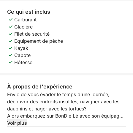
Ce qui est inclus
Carburant
Glacière
Filet de sécurité
Équipement de pêche
Kayak
Capote
Hôtesse
À propos de l'expérience
Envie de vous évader le temps d'une journée,
découvrir des endroits insolites, naviguer avec les
dauphins et nager avec les tortues?
Alors embarquez sur BonDié Lé avec son équipage
professionnel, respectueux de l'environnement et
Voir plus
qualifié pour l'observation des cétacés.