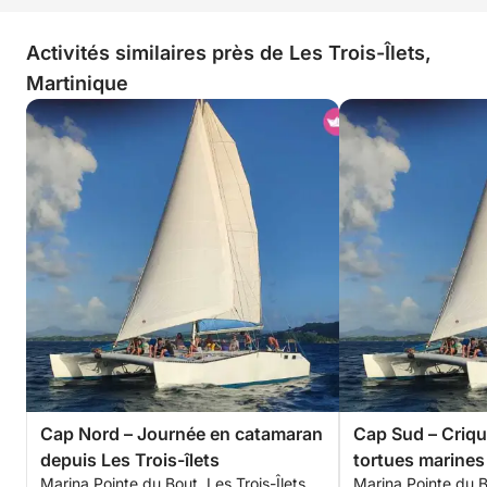
totalement détendu
finalement été de 
Activités similaires près de Les Trois-Îlets,
le bateau tant cet
Martinique
exceptionnelle. N
des souvenirs merv
revenir au plus v
pour cette paren
Cap Nord – Journée en catamaran
Cap Sud – Criqu
depuis Les Trois-îlets
tortues marines
Marina Pointe du Bout, Les Trois-Îlets,
Marina Pointe du Bo