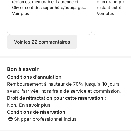
région est mémorable. Laurence et
d’un grand profes
Olivier sont des super hôte/équipage,
restant extrêmem
ils nous ont fait vivre une journée
Voir plus
attentifs et bienve
Voir plus
fantastique. Le confort du bateau, les
de la sortie. Nou
endroits visités et l’accueil de nos
accueillis comme 
hôtes ont été parfait du début à la fin.
privilégiés, avec 
Dauphins et tortues ont étés au
constante portée 
Voir les 22 commentaires
rendez-vous en plus du soleil et de la
nos besoins. Le re
chaleur. Merci Laurence et Olivier, à la
régal : des plats 
prochaine
savoureux et gé
de délicieuses do
servies à plusieur
Bon à savoir
journée. Un vrai p
Conditions d'annulation
étaient tout simp
Remboursement à hauteur de 70% jusqu'à 10 jours
dignes d’une cart
avons eu la chanc
avant l'arrivée, hors frais de service et commission.
tortues et de pro
Droit de rétractation pour cette réservation :
baignades dans u
Non.
En savoir plus
Des moments mag
Conditions de réservation
sommes pas prêts 
Skipper professionnel inclus
est impeccable, t
parfaitement entr
immédiatement en