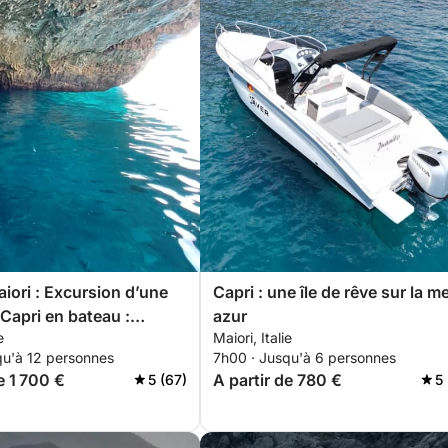
iori : Excursion d’une
Capri : une île de rêve sur la m
 Capri en bateau :
azur
e
Maiori, Italie
 la côte amalfitaine
qu'à 12 personnes
7h00 · Jusqu'à 6 personnes
e
e 1 700 €
A partir de 780 €
5 (67)
5