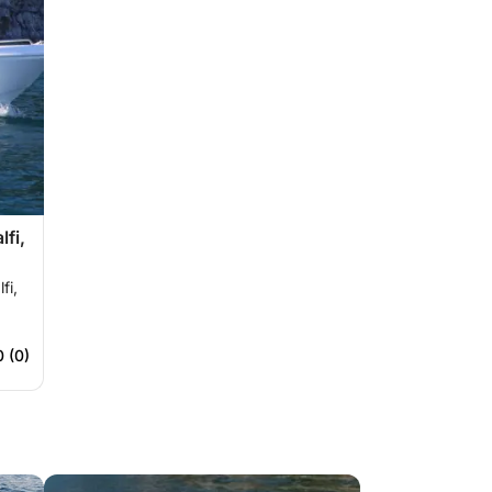
fi,
fi,
0 (0)