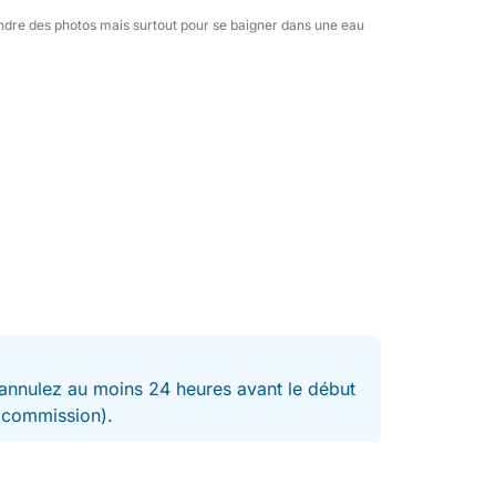
ndre des photos mais surtout pour se baigner dans une eau
plus d'informations et pour réserver ce
es en famille ou entre amis !
nnulez au moins 24 heures avant le début
t commission).