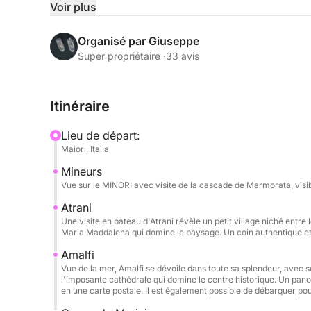
combinant navigation panoramique, baignades raf
Voir plus
Au cours de la journée, vous naviguerez le long 
Organisé par Giuseppe
la Méditerranée, admirant Amalfi, Praiano et Posit
Super propriétaire ·
33 avis
abruptes et leurs couleurs uniques. Des arrêts b
dans des eaux cristallines et de profiter de la mer
Itinéraire
pourrez vous détendre sur les confortables ponts 
plus chaudes de la journée.
Lieu de départ:
Maiori, Italia
Le bateau offre tout le confort nécessaire pour un
Mineurs
douche d'eau douce, une chaîne stéréo Bluetooth,
Vue sur le MINORI avec visite de la cascade de Marmorata, visi
réfrigérateur. Ce bateau peut accueillir jusqu'à 6 
groupes d'amis.
Atrani
Une visite en bateau d'Atrani révèle un petit village niché entre 
Maria Maddalena qui domine le paysage. Un coin authentique et 
Le prix comprend le bateau, le carburant, le skipp
Amalfi
plage. Vous pourrez ainsi vous concentrer pleinem
Vue de la mer, Amalfi se dévoile dans toute sa splendeur, avec
l'imposante cathédrale qui domine le centre historique. Un pan
Cette expérience est idéale pour découvrir la côt
en une carte postale. Il est également possible de débarquer pou
authentique, détendue et inoubliable, et créer de