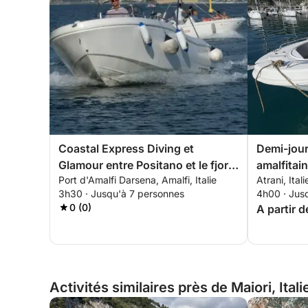
Coastal Express Diving et
Demi-jour
Glamour entre Positano et le fjord
amalfitai
Port d'Amalfi Darsena, Amalfi, Italie
Atrani, Itali
Furore
3h30 · Jusqu'à 7 personnes
4h00 · Jus
0 (0)
A partir 
Activités similaires près de Maiori, Itali