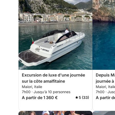
Excursion de luxe d'une journée
Depuis Ma
sur la côte amalfitaine
journée à
Maiori, Italie
Maiori, Itali
Découvrez
7h00 · Jusqu'à 10 personnes
7h00 · Jus
avec styl
A partir de 1 360 €
A partir d
5 (33)