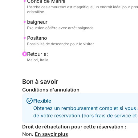
Conca de Marini
L'arche des amoureux est magnifique, un endroit idéal pour pre
cristalline.
Carburant inclus.
baigneur
N'hésitez pas à me contacter via Click&Boat pour 
Excursion côtière avec arrêt baignade
bateau performant et vivre des moments inoubliabl
Positano
Possibilité de descendre pour le visiter
Retour à:
Maiori, Italia
Bon à savoir
Conditions d'annulation
Flexible
Obtenez un remboursement complet si vous a
de votre réservation (hors frais de service e
Droit de rétractation pour cette réservation :
Non.
En savoir plus