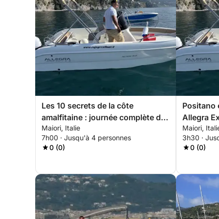
Les 10 secrets de la côte
Positano e
amalfitaine : journée complète de
Allegra E
Maiori, Italie
Maiori, Itali
7 heures
7h00 · Jusqu'à 4 personnes
3h30 · Jus
0 (0)
0 (0)