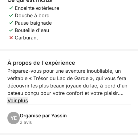
Enceinte extérieure
Douche à bord
Pause baignade
Bouteille d'eau
Carburant
À propos de l'expérience
Préparez-vous pour une aventure inoubliable, un
véritable « Trésor du Lac de Garde », qui vous fera
découvrir les plus beaux joyaux du lac, à bord d'un
bateau conçu pour votre confort et votre plaisir.
Cette excursion est conçue pour vous offrir un
Voir plus
aperçu complet des merveilles du Lac de Garde, des
villages pittoresques aux plages enchanteresses, des
Organisé par Yassin
YE
îles mystérieuses aux eaux cristallines, pour vivre
2 avis
chaque instant avec une exclusivité maximale.
L'itinéraire est flexible, avec la possibilité de partir