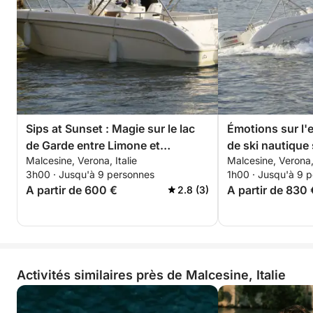
Sips at Sunset : Magie sur le lac
Émotions sur l'
de Garde entre Limone et
de ski nautique 
Malcesine, Verona, Italie
Malcesine, Verona, 
Malcesine
3h00 · Jusqu'à 9 personnes
1h00 · Jusqu'à 9 
A partir de 600 €
A partir de 830 
2.8 (3)
Activités similaires près de Malcesine, Italie