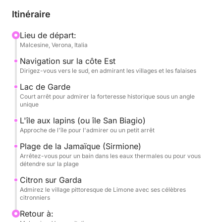
de Limone sul Garda ou de Malcesine, selon vos
Itinéraire
préférences.
Lieu de départ:
Malcesine, Verona, Italia
Imaginez-vous naviguer tranquillement, bercé par
les vagues, tout en admirant les paysages
Navigation sur la côte Est
époustouflants qui se succèdent le long de la côte.
Dirigez-vous vers le sud, en admirant les villages et les falaises
Vous explorerez l'élégante Malcesine, avec son
Lac de Garde
imposant château Scaligero, et la dynamique Limone
Court arrêt pour admirer la forteresse historique sous un angle
unique
sul Garda, avec ses citronniers caractéristiques.
Vous naviguerez vers le sud, atteignant Peschiera
L'île aux lapins (ou île San Biagio)
del Garda, une ancienne forteresse, puis remonterez
Approche de l'île pour l'admirer ou un petit arrêt
la côte ouest, admirant Salò et son charme
Plage de la Jamaïque (Sirmione)
historique.
Arrêtez-vous pour un bain dans les eaux thermales ou pour vous
détendre sur la plage
En chemin, vous découvrirez la charmante île des
Citron sur Garda
Conigli, véritable oasis de tranquillité, et la célèbre
Admirez le village pittoresque de Limone avec ses célèbres
citronniers
plage de Giamaica à Sirmione, célèbre pour ses
dalles de pierre blanche. Vous aurez l'occasion de
Retour à: