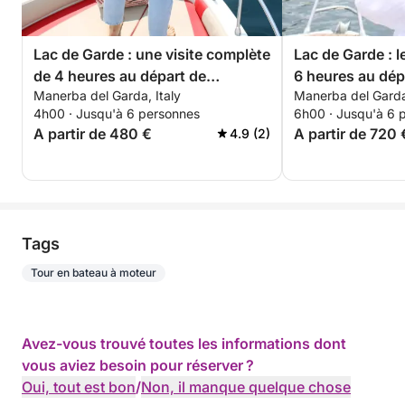
Lac de Garde : une visite complète
Lac de Garde : 
de 4 heures au départ de
6 heures au dép
Manerba del Garda, Italy
Manerba del Garda,
Manerba
une expérience 
4h00 · Jusqu'à 6 personnes
6h00 · Jusqu'à 6 
A partir de 480 €
A partir de 720 
4.9 (2)
Tags
Tour en bateau à moteur
Avez-vous trouvé toutes les informations dont
vous aviez besoin pour réserver ?
Oui, tout est bon
/
Non, il manque quelque chose