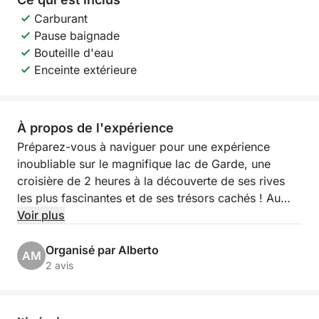
Carburant
Pause baignade
Bouteille d'eau
Enceinte extérieure
À propos de l'expérience
Préparez-vous à naviguer pour une expérience
inoubliable sur le magnifique lac de Garde, une
croisière de 2 heures à la découverte de ses rives
les plus fascinantes et de ses trésors cachés ! Au
départ du pittoresque Porto Torchio à Manerba del
Voir plus
Garda, vous embarquerez pour une excursion
exclusive qui vous offrira des vues à couper le
Organisé par Alberto
AM
souffle et des moments de pure détente.
2 avis
Notre itinéraire vous mènera vers la suggestive île
de Garde, la plus grande du lac, avec sa