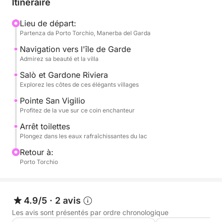
Itinéraire
somptueuse villa et ses jardins qui se reflètent dans
l'eau. Nous continuerons ensuite vers l'élégante
Lieu de départ:
Partenza da Porto Torchio, Manerba del Garda
Salò, avec ses rives et son atmosphère raffinée.
Nous admirerons l'historique Gardone Riviera,
Navigation vers l'île de Garde
célèbre pour le Vittoriale degli Italiani, et la
Admirez sa beauté et la villa
splendide Punta San Vigilio, un coin de paradis avec
Salò et Gardone Riviera
sa villa du XVIe siècle et son port de plaisance
Explorez les côtes de ces élégants villages
enchanteur. Chaque arrêt sera l'occasion d'admirer
Pointe San Vigilio
la beauté unique de ces lieux.
Profitez de la vue sur ce coin enchanteur
Arrêt toilettes
L'excursion comprendra une pause rafraîchissante
Plongez dans les eaux rafraîchissantes du lac
pour une baignade dans les eaux cristallines du lac,
Retour à:
un moment idéal pour plonger et profiter de la
Porto Torchio
tranquillité du paysage. À bord, vous disposerez
d'eau en abondance pour vous rafraîchir et d'une
chaîne stéréo pour accompagner votre voyage au
4.9/5
·
2 avis
rythme de votre musique préférée, créant ainsi une
ambiance parfaite. Une expérience complète, idéale
Les avis sont présentés par ordre chronologique