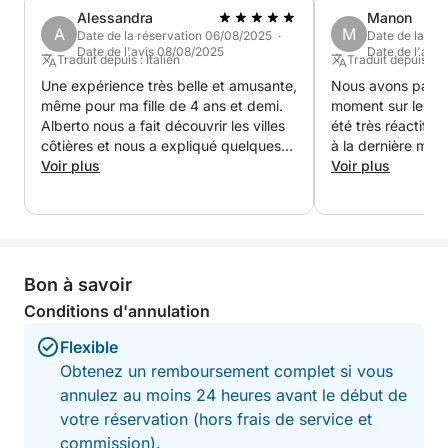
pour ceux qui recherchent détente, beauté et un
Alessandra
Manon
aperçu rapide des merveilles du lac de Garde.
A
M
Date de la réservation 06/08/2025 ·
Date de la ré
Date de l'avis 08/08/2025
Date de l'avi
Traduit depuis : Italien
Traduit depuis : A
Une expérience très belle et amusante,
Nous avons passé
même pour ma fille de 4 ans et demi.
moment sur le bate
Alberto nous a fait découvrir les villes
été très réactif c
côtières et nous a expliqué quelques
à la dernière minu
curiosités locales.
Voir plus
Voir plus
Bon à savoir
Conditions d'annulation
Flexible
Obtenez un remboursement complet si vous
annulez au moins 24 heures avant le début de
votre réservation (hors frais de service et
commission).