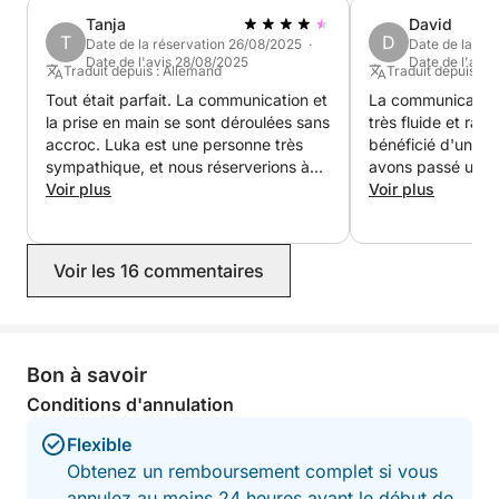
Tanja
David
Pour toute question, veuillez nous contacter via la
T
D
Date de la réservation 26/08/2025 ·
Date de la ré
plateforme Click&Boat.
Date de l'avis 28/08/2025
Date de l'avis
Traduit depuis : Allemand
Traduit depuis : N
Tout était parfait. La communication et
La communication
Au plaisir de vous accueillir prochainement !
la prise en main se sont déroulées sans
très fluide et rap
accroc. Luka est une personne très
bénéficié d'un exc
sympathique, et nous réserverions à
avons passé une j
nouveau un bateau avec lui sans
Voir plus
sur ce magnifique
Voir plus
hésiter.
Voir les 16 commentaires
Bon à savoir
Conditions d'annulation
Flexible
Obtenez un remboursement complet si vous
annulez au moins 24 heures avant le début de