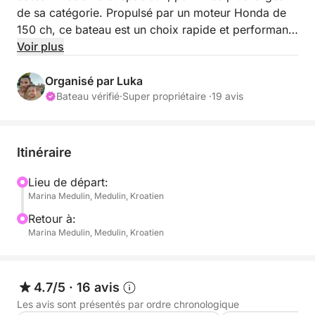
de sa catégorie. Propulsé par un moteur Honda de
150 ch, ce bateau est un choix rapide et performant
pour vos vacances d'été. Il peut accueillir jusqu'à 10
Voir plus
passagers, avec un espace généreux pour s'asseoir
et se déplacer. Sa maniabilité et la facilité
Organisé par Luka
d'utilisation de ses équipements garantissent une
Bateau vérifié
·
Super propriétaire ·
19 avis
navigation sûre et agréable. Recommandé pour tous
types de groupes, il est idéal pour les excursions à
la journée.
Itinéraire
Si vous ne possédez pas de permis bateau ou
Lieu de départ:
Marina Medulin, Medulin, Kroatien
d'expérience nautique, nous pouvons mettre à votre
disposition un skipper professionnel pour 150 € par
Retour à:
jour.
Marina Medulin, Medulin, Kroatien
Le bateau est amarré à Medulin, point de départ
idéal pour explorer de nombreux sites magnifiques
4.7/5
·
16 avis
et profiter de la côte croate.
Les avis sont présentés par ordre chronologique