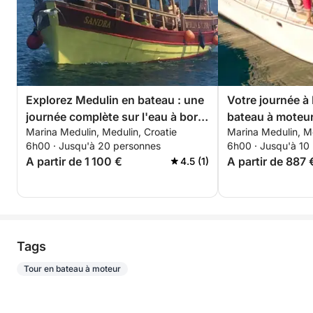
Explorez Medulin en bateau : une
Votre journée à
journée complète sur l'eau à bord
bateau à moteur
Marina Medulin, Medulin, Croatie
Marina Medulin, Me
d'un bateau à moteur
découverte.
6h00 · Jusqu'à 20 personnes
6h00 · Jusqu'à 10
A partir de 1 100 €
A partir de 887 
4.5 (1)
Tags
Tour en bateau à moteur