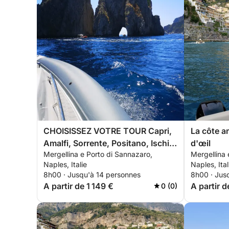
CHOISISSEZ VOTRE TOUR Capri,
La côte am
Amalfi, Sorrente, Positano, Ischia,
d'œil
Mergellina e Porto di Sannazaro,
Mergellina 
Procida, Nerano
Naples, Italie
Naples, Ital
8h00 · Jusqu'à 14 personnes
8h00 · Jus
A partir de 1 149 €
A partir d
0 (0)