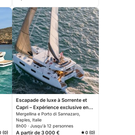
Escapade de luxe à Sorrente et
Capri – Expérience exclusive en
Mergellina e Porto di Sannazaro,
catamaran
Naples, Italie
8h00 · Jusqu'à 12 personnes
A partir de 3 000 €
0 (0)
0 (0)