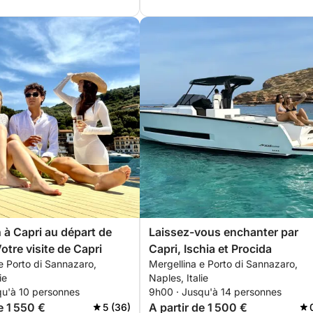
 à Capri au départ de
Laissez-vous enchanter par
otre visite de Capri
Capri, Ischia et Procida
e Porto di Sannazaro,
Mergellina e Porto di Sannazaro,
ie
Naples, Italie
qu'à 10 personnes
9h00 · Jusqu'à 14 personnes
e 1 550 €
A partir de 1 500 €
5 (36)