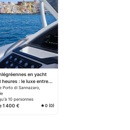
Phlégréennes en yacht
 heures : le luxe entre
e Porto di Sannazaro,
 Ischia
ie
qu'à 10 personnes
e 1 400 €
0 (0)