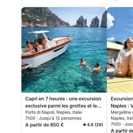
Capri en 7 heures : une excursion
Excursion
exclusive parmi les grottes et les
Naples : V
Porto di Napoli, Naples, Italie
Mergellina 
Faraglioni à bord du Mimì 9.5 Elite
7h00 · Jusqu'à 12 personnes
Naples, Ital
7h00 · Jus
A partir de 850 €
4.6 (26)
A partir d