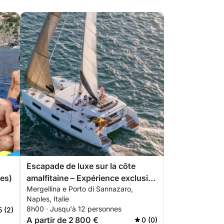
Escapade de luxe sur la côte
es)
amalfitaine – Expérience exclusive
Mergellina e Porto di Sannazaro,
en catamaran
Naples, Italie
8h00 · Jusqu'à 12 personnes
5 (2)
A partir de 2 800 €
0 (0)