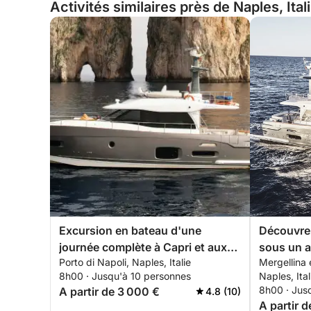
Activités similaires près de Naples, Ital
Excursion en bateau d'une
Découvrez
journée complète à Capri et aux
sous un a
Porto di Napoli, Naples, Italie
Mergellina 
Faraglioni au départ de Naples
8h00 · Jusqu'à 10 personnes
Naples, Ital
8h00 · Jus
A partir de 3 000 €
4.8 (10)
A partir 