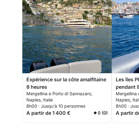
Expérience sur la côte amalfitaine
Les îles 
8 heures
pendant 8
Mergellina e Porto di Sannazaro,
Mergellina 
Procida et
Naples, Italie
Naples, Ital
8h00 · Jusqu'à 10 personnes
8h00 · Jus
A partir de 1 400 €
A partir d
0 (0)