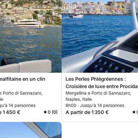
alfitaine en un clin
Les Perles Phlégréennes :
Croisière de luxe entre Procida
e Porto di Sannazaro,
Mergellina e Porto di Sannazaro,
Ischia
ie
Naples, Italie
qu'à 14 personnes
8h00 · Jusqu'à 14 personnes
e 1 450 €
A partir de 1 350 €
0 (0)