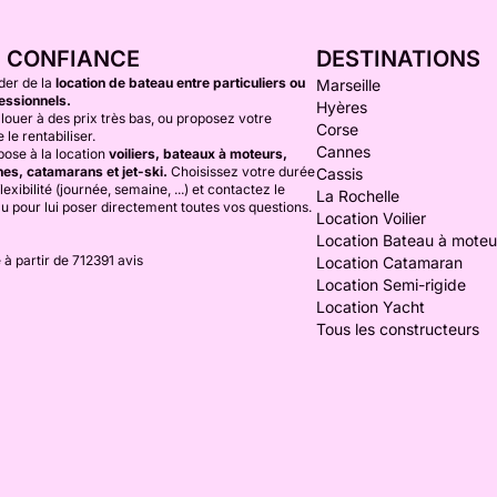
E CONFIANCE
DESTINATIONS
der de la
location de bateau entre particuliers ou
Marseille
essionnels.
Hyères
louer à des prix très bas, ou proposez votre
Corse
 le rentabiliser.
Cannes
ose à la location
voiliers, bateaux à moteurs,
es, catamarans et jet-ski.
Choisissez votre durée
Cassis
lexibilité (journée, semaine, ...) et contactez le
La Rochelle
au pour lui poser directement toutes vos questions.
Location Voilier
Location Bateau à moteu
 à partir de 712391 avis
Location Catamaran
Location Semi-rigide
Location Yacht
Tous les constructeurs