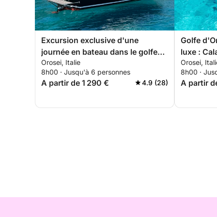
Excursion exclusive d'une
Golfe d'O
journée en bateau dans le golfe
luxe : Cal
Orosei, Italie
Orosei, Ital
d'Orosei
les plus b
8h00 · Jusqu'à 6 personnes
8h00 · Jus
A partir de 1 290 €
A partir d
4.9 (28)