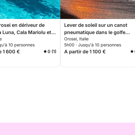
rosei en dériveur de
Lever de soleil sur un canot
a Luna, Cala Mariolu et
pneumatique dans le golfe
ie
Orosei, Italie
elles criques
d'Orosei : petit-déjeuner à bor
qu'à 10 personnes
5h00 · Jusqu'à 10 personnes
criques à l'aube
e 1 600 €
A partir de 1 100 €
0 (1)