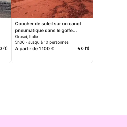
Coucher de soleil sur un canot
pneumatique dans le golfe
Orosei, Italie
d et
d'Orosei : apéritif à bord et
5h00 · Jusqu'à 10 personnes
criques au coucher du soleil
A partir de 1 100 €
0 (1)
0 (1)