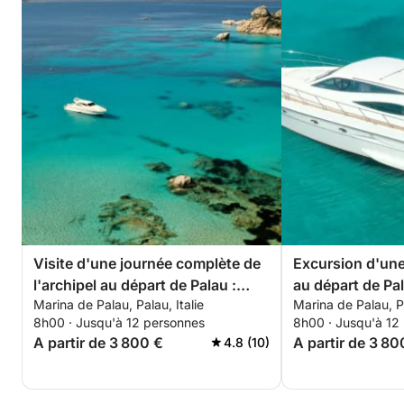
Visite d'une journée complète de
Excursion d'une
l'archipel au départ de Palau :
au départ de Pa
Marina de Palau, Palau, Italie
Marina de Palau, Pa
Caprera, Maddalena, Spargi et
Caprera et la M
8h00 · Jusqu'à 12 personnes
8h00 · Jusqu'à 12
Budelli
A partir de 3 800 €
A partir de 3 80
4.8 (10)