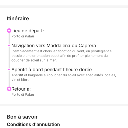
tandis que la mer, calme et lumineuse, devient un
véritable havre de paix. C'est le moment idéal pour
se détendre, immortaliser des instants magiques ou
Itinéraire
profiter d'une dernière baignade dans ces eaux
tranquilles.
Lieu de départ:
Porto di Palau
Un apéritif à bord accompagne cette heure dorée,
Navigation vers Maddalena ou Caprera
transformant cette excursion en un moment exclusif
L'emplacement est choisi en fonction du vent, en privilégiant si
possible une orientation ouest afin de profiter pleinement du
et romantique. Parfaite pour les couples, les petits
coucher de soleil sur la mer.
groupes ou pour célébrer une occasion spéciale,
Apéritif à bord pendant l'heure dorée
cette croisière est l'alliance parfaite entre nature et
Apéritif et baignade au coucher du soleil avec spécialités locales,
ambiance.
vin et bière
Retour à:
Une façon unique de terminer la journée au cœur de
Porto di Palau
la Costa Smeralda.
Bon à savoir
Conditions d'annulation