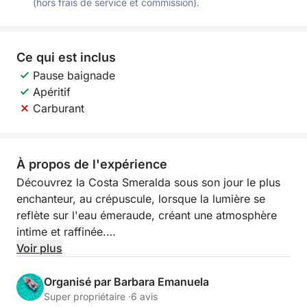
(hors frais de service et commission).
Ce qui est inclus
Pause baignade
Apéritif
Carburant
À propos de l'expérience
Découvrez la Costa Smeralda sous son jour le plus
enchanteur, au crépuscule, lorsque la lumière se
reflète sur l'eau émeraude, créant une atmosphère
intime et raffinée.
Voir plus
Une croisière au coucher du soleil offre des vues
spectaculaires sur les plus belles îles de l'archipel.
Organisé par Barbara Emanuela
Les rochers de granit se parent d'or et d'orange,
Super propriétaire ·
6 avis