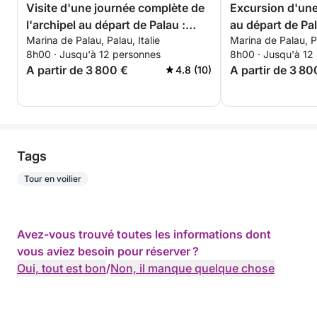
Réservez dès maintenant et vivez une expérience
Visite d'une journée complète de
Excursion d'une
inoubliable dans les eaux paradisiaques de la
l'archipel au départ de Palau :
au départ de Pa
Sardaigne et de l’Archipel de la Maddalena !
Marina de Palau, Palau, Italie
Marina de Palau, Pa
Caprera, Maddalena, Spargi et
Caprera et la M
8h00 · Jusqu'à 12 personnes
8h00 · Jusqu'à 12
Budelli
A partir de 3 800 €
A partir de 3 80
4.8 (10)
Tags
Tour en voilier
Avez-vous trouvé toutes les informations dont
vous aviez besoin pour réserver ?
Oui, tout est bon
/
Non, il manque quelque chose