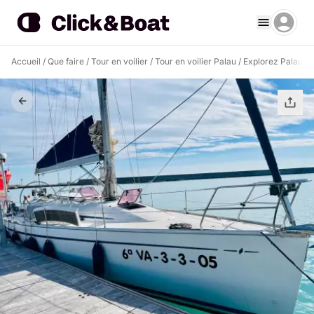
Accueil
/
Que faire
/
Tour en voilier
/
Tour en voilier Palau
/
Explorez Palau et