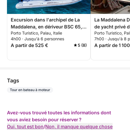
Excursion dans l'archipel de La
La Maddalena D
Maddalena, en dériveur BSC 65,
de yacht privé 
Porto Turistico, Palau, Italie
Porto Turistico, Pal
avec pilote (demi-journée, 4
complète au dép
4h00 · Jusqu'à 6 personnes
7h00 · Jusqu'à 8 
heures)
A partir de 525 €
A partir de 1 10
5 (8)
Tags
Tour en bateau à moteur
Avez-vous trouvé toutes les informations dont
vous aviez besoin pour réserver ?
Oui, tout est bon
/
Non, il manque quelque chose