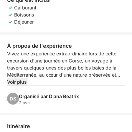
Carburant
Boissons
Déjeuner
À propos de l'expérience
Vivez une expérience extraordinaire lors de cette
excursion d'une journée en Corse, un voyage à
travers quelques-unes des plus belles baies de la
Méditerranée, au cœur d'une nature préservée et
d'eaux cristallines.
Voir plus
Au départ de Palau, vous naviguerez vers le sud de
Organisé par Diana Beatrix
DS
la Corse, traversant une zone maritime réputée pour
2 avis
ses couleurs incroyables et ses paysages sauvages.
Au cours de la journée, vous explorerez des sites
emblématiques tels que la fascinante Grotte Bleue,
Itinéraire
caractérisée par de spectaculaires jeux de lumière et