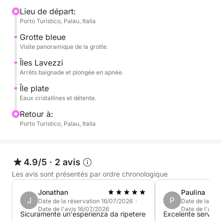
une eau transparente.
Lieu de départ:
Porto Turistico, Palau, Italia
L'excursion se poursuit vers les splendides îles
Grotte bleue
Lavezzi, un paradis naturel de rochers de granit, de
Visite panoramique de la grotte.
fonds marins limpides et de baies idéales pour la
Îles Lavezzi
détente et la plongée avec tuba. Vous ferez
Arrêts baignade et plongée en apnée.
également escale à Isola Piana, célèbre pour sa mer
Île plate
turquoise et son atmosphère paisible et authentique.
Eaux cristallines et détente.
Retour à:
La journée alternera navigation pittoresque et pauses
Porto Turistico, Palau, Italia
baignade dans des endroits soigneusement
sélectionnés, offrant un équilibre parfait entre
découverte et détente.
4.9/5
·
2 avis
Les avis sont présentés par ordre chronologique
Parfait pour les couples, les familles ou les groupes
d'amis, c'est le moyen idéal de découvrir la mer
Jonathan
Paulina
entre la Sardaigne et la Corse et d'explorer certains
J
P
Date de la réservation 16/07/2026 ·
Date de la ré
Date de l'avis 16/07/2026
Date de l'avi
des plus beaux et des plus sauvages endroits de la
Sicuramente un'esperienza da ripetere
Excelente service