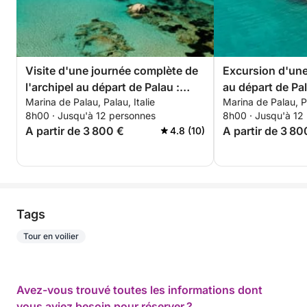
Visite d'une journée complète de
Excursion d'une
l'archipel au départ de Palau :
au départ de Pa
Marina de Palau, Palau, Italie
Marina de Palau, Pa
Caprera, Maddalena, Spargi et
Caprera et la M
8h00 · Jusqu'à 12 personnes
8h00 · Jusqu'à 12
Budelli
A partir de 3 800 €
A partir de 3 80
4.8 (10)
Tags
Tour en voilier
Avez-vous trouvé toutes les informations dont
vous aviez besoin pour réserver ?