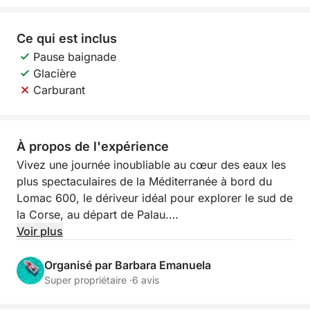
Ce qui est inclus
Pause baignade
Glacière
Carburant
À propos de l'expérience
Vivez une journée inoubliable au cœur des eaux les
plus spectaculaires de la Méditerranée à bord du
Lomac 600, le dériveur idéal pour explorer le sud de
la Corse, au départ de Palau.
Voir plus
Agile, stable et parfait pour accéder aux criques les
plus reculées, il vous permettra de découvrir les plus
Organisé par Barbara Emanuela
belles anses de Lavezzi et d'Isola Piana. L'eau
Super propriétaire ·
6 avis
cristalline et les fonds marins turquoise offrent un