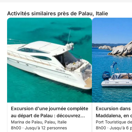
Activités similaires près de Palau, Italie
Excursion d'une journée complète
Excursion dans l
au départ de Palau : découvrez
Maddalena, en d
Marina de Palau, Palau, Italie
Port Touristique de
Caprera et la Maddalena
avec pilote (jo
8h00 · Jusqu'à 12 personnes
8h00 · Jusqu'à 6 
heures)