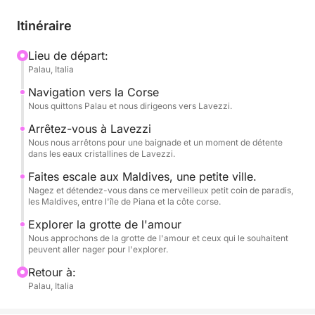
cadre exceptionnel pour la baignade, la plongée
avec tuba et la détente.
Itinéraire
Une expérience à la fois dynamique et apaisante,
Lieu de départ:
Palau, Italia
idéale pour ceux qui souhaitent vivre la mer au
rythme de la mer, en toute authenticité.
Navigation vers la Corse
Nous quittons Palau et nous dirigeons vers Lavezzi.
Arrêtez-vous à Lavezzi
Nous nous arrêtons pour une baignade et un moment de détente
dans les eaux cristallines de Lavezzi.
Faites escale aux Maldives, une petite ville.
Nagez et détendez-vous dans ce merveilleux petit coin de paradis,
les Maldives, entre l'île de Piana et la côte corse.
Explorer la grotte de l'amour
Nous approchons de la grotte de l'amour et ceux qui le souhaitent
peuvent aller nager pour l'explorer.
Retour à:
Palau, Italia