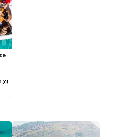
 de
0 (0)