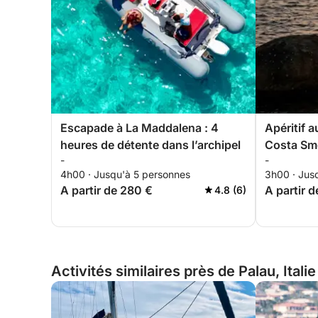
Escapade à La Maddalena : 4
Apéritif a
heures de détente dans l’archipel
Costa Sm
-
-
4h00 · Jusqu'à 5 personnes
3h00 · Jus
A partir de 280 €
A partir 
4.8 (6)
Activités similaires près de Palau, Italie