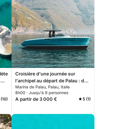
lète
Croisière d'une journée sur
z
l'archipel au départ de Palau : de
Marina de Palau, Palau, Italie
Caprera à Budelli
8h00 · Jusqu'à 9 personnes
A partir de 3 000 €
 (10)
5 (1)