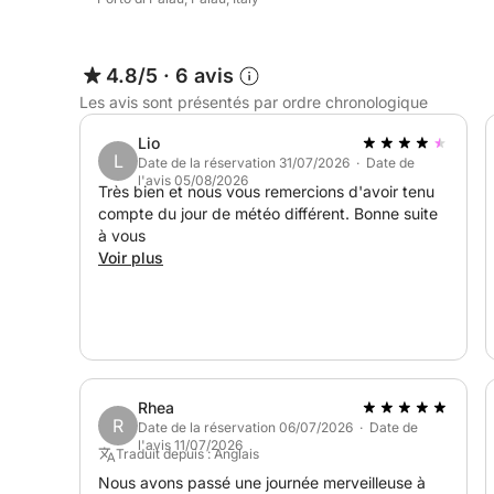
maximum de 4 adultes, ou par exemple 2 adultes 
4.8/5
·
6 avis
Les avis sont présentés par ordre chronologique
Lio
L
Date de la réservation 31/07/2026 · Date de
l'avis 05/08/2026
Très bien et nous vous remercions d'avoir tenu
compte du jour de météo différent. Bonne suite
à vous
Voir plus
Rhea
R
Date de la réservation 06/07/2026 · Date de
l'avis 11/07/2026
Traduit depuis : Anglais
Nous avons passé une journée merveilleuse à