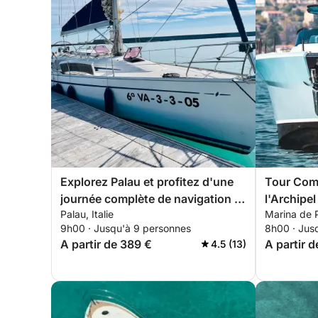
Explorez Palau et profitez d'une
Tour Comp
journée complète de navigation à
l'Archipel
Palau, Italie
Marina de P
voile.
Cavallo &
9h00 · Jusqu'à 9 personnes
8h00 · Jus
A partir de 389 €
A partir 
4.5 (13)