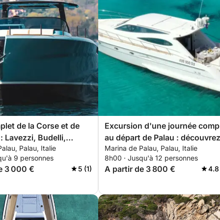
let de la Corse et de
Excursion d'une journée comp
 : Lavezzi, Budelli,
au départ de Palau : découvre
alau, Palau, Italie
Marina de Palau, Palau, Italie
 Spargi
Caprera et la Maddalena
qu'à 9 personnes
8h00 · Jusqu'à 12 personnes
de 3 000 €
A partir de 3 800 €
5 (1)
4.8