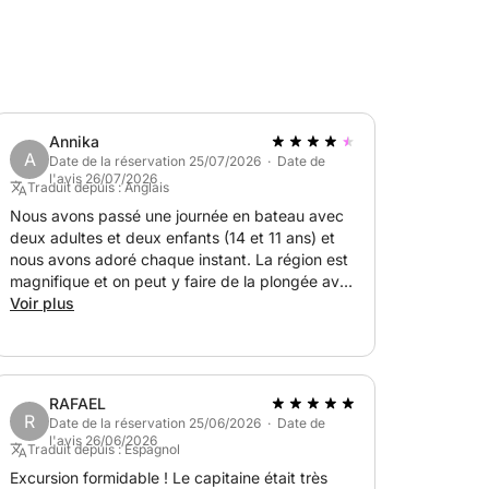
et 3 enfants.
Annika
A
Date de la réservation 25/07/2026 · Date de
l'avis 26/07/2026
Traduit depuis : Anglais
Nous avons passé une journée en bateau avec
deux adultes et deux enfants (14 et 11 ans) et
nous avons adoré chaque instant. La région est
magnifique et on peut y faire de la plongée avec
tuba, profiter des plages et se baigner dans une
Voir plus
eau cristalline. Notre skipper était sympathique
et très compétente. Une journée formidable,
nous recommandons vivement cette excursion !
(À noter : le prix comprend la location du bateau
RAFAEL
et un supplément pour le skipper et le
R
Date de la réservation 25/06/2026 · Date de
carburant.)
l'avis 26/06/2026
Traduit depuis : Espagnol
Excursion formidable ! Le capitaine était très