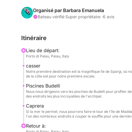
Notre itinéraire vous mènera à travers les eaux cris
Organisé par Barbara Emanuela
Votre premier arrêt pourrait être l'île de Spargi,
Bateau vérifié
·
Super propriétaire ·
6 avis
Corsara et Cala Soraya, où vous pourrez vous bai
Ensuite, vous pourrez vous diriger vers les piscines
Itinéraire
Santa Maria, une étendue d'eau turquoise mondia
souffle. Bien que le débarquement ne soit pas aut
Lieu de départ:
Rose de Budelli au passage.
Porto di Palau, Palau, Italy
casser
Tout au long de la journée, vous aurez amplement
Notre première destination est la magnifique île de Spargi, où 
plongée avec tuba ou tout simplement de vous dét
de la côte est pour notre première escale.
préservée. La vitesse et la maniabilité du BWA 5
Piscines Budelli
chaque recoin, transformant votre excursion en un
Nous nous dirigeons vers les piscines de Budelli pour profiter de 
découverte des plus belles plages de la Méditerr
des endroits les plus incroyables de l'archipel.
Caprera
Le bateau est équipé de tout le matériel de sécuri
Si la mer le permet, nous pourrons faire le tour de l'île de Mad
escapade inoubliable dans les coins de paradis du
l'un des nombreux endroits à couper le souffle pour une dernièr
Retour à:
Le bateau n'est pas très grand ; pour plus de confo
Porto di Palau, Palau, Italy