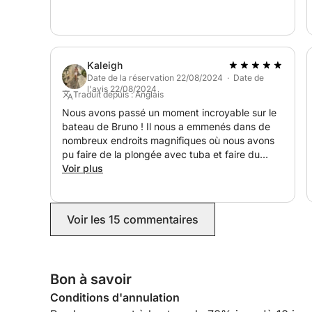
pas faire la queue a l unique station maritime en pleine saison pour remettre le plein à la fin de
la location car le carburant est compris pour l exc
Au plaisir de vous faire partager un très bon moment de plais
de la réserve naturelle !
Kaleigh
cordialement bruno
Date de la réservation 22/08/2024 · Date de
l'avis 22/08/2024
Traduit depuis : Anglais
Nous avons passé un moment incroyable sur le
bateau de Bruno ! Il nous a emmenés dans de
nombreux endroits magnifiques où nous avons
pu faire de la plongée avec tuba et faire du
tourisme. Son bateau était très confortable et a
Voir plus
rendu notre journée sur l'eau absolument
parfaite !
Voir les 15 commentaires
Bon à savoir
Conditions d'annulation