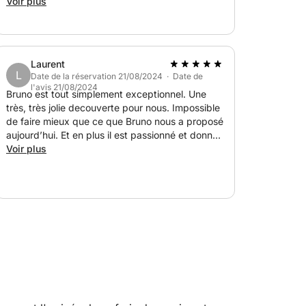
temps avec nous et nous a permis de profiter
Voir plus
des criques. Son déjeuner était fantastique. Très
ursion !
savoureux et préparé avec amour. Nous avons
adoré cette journée et en gardons de
ance avec de super panoramas
merveilleux souvenirs !
Laurent
L
Date de la réservation 21/08/2024 · Date de
l'avis 21/08/2024
Bruno est tout simplement exceptionnel. Une
très, très jolie decouverte pour nous. Impossible
de faire mieux que ce que Bruno nous a proposé
aujourd’hui. Et en plus il est passionné et donne
plein d’explications
Voir plus