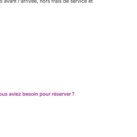
vant l'arrivée, hors frais de service et
ous aviez besoin pour réserver ?