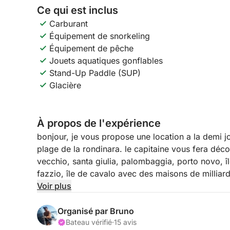
Ce qui est inclus
Carburant
Équipement de snorkeling
Équipement de pêche
Jouets aquatiques gonflables
Stand-Up Paddle (SUP)
Glacière
À propos de l'expérience
bonjour, je vous propose une location a la demi j
plage de la rondinara. le capitaine vous fera déco
vecchio, santa giulia, palombaggia, porto novo, îl
fazzio, île de cavalo avec des maisons de milliarda
bonifacio.
Voir plus
je privilégie les départs depuis la plage de la rond
parking pas très cher pour stationner, ainsi qu un seul ponton pour embarquer et se retrouver
Organisé par Bruno
c'est plus facile ! étant sur place ça me permet a
Bateau vérifié
·
15 avis