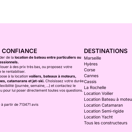
E CONFIANCE
DESTINATIONS
der de la
location de bateau entre particuliers ou
Marseille
essionnels.
Hyères
louer à des prix très bas, ou proposez votre
Corse
 le rentabiliser.
Cannes
ose à la location
voiliers, bateaux à moteurs,
es, catamarans et jet-ski.
Choisissez votre durée
Cassis
lexibilité (journée, semaine, ...) et contactez le
La Rochelle
au pour lui poser directement toutes vos questions.
Location Voilier
Location Bateau à moteu
 à partir de 713471 avis
Location Catamaran
Location Semi-rigide
Location Yacht
Tous les constructeurs