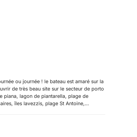
ournée ou journée ! le bateau est amaré sur la
uvrir de très beau site sur le secteur de porto
e piana, lagon de piantarella, plage de
ires, îles lavezzis, plage St Antoine,
inara car le site est magnifique, il y a un
ussi de préparer tôt l embarcation pour votre