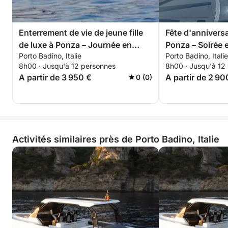
Enterrement de vie de jeune fille
Fête d'anniversa
de luxe à Ponza – Journée en
Ponza – Soirée 
Porto Badino, Italie
Porto Badino, Italie
bateau avec cocktails et détente
8h00 · Jusqu'à 12 personnes
8h00 · Jusqu'à 12
A partir de 3 950 €
A partir de 2 90
0 (0)
Activités similaires près de Porto Badino, Italie