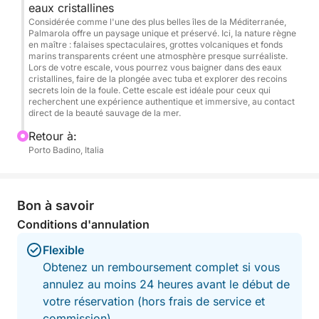
garantir une expérience haut de gamme, adaptée
eaux cristallines
aux groupes jusqu'à 12 personnes. Le retour est
Considérée comme l'une des plus belles îles de la Méditerranée,
Palmarola offre un paysage unique et préservé. Ici, la nature règne
prévu dans l'après-midi, après une journée qui allie
en maître : falaises spectaculaires, grottes volcaniques et fonds
travail, détente et inspiration.
marins transparents créent une atmosphère presque surréaliste.
Lors de votre escale, vous pourrez vous baigner dans des eaux
cristallines, faire de la plongée avec tuba et explorer des recoins
Une manière originale et efficace de renforcer
secrets loin de la foule. Cette escale est idéale pour ceux qui
recherchent une expérience authentique et immersive, au contact
l'équipe et de laisser une impression mémorable.
direct de la beauté sauvage de la mer.
Retour à:
Porto Badino, Italia
Bon à savoir
Conditions d'annulation
Flexible
Obtenez un remboursement complet si vous
annulez au moins 24 heures avant le début de
votre réservation (hors frais de service et
commission).