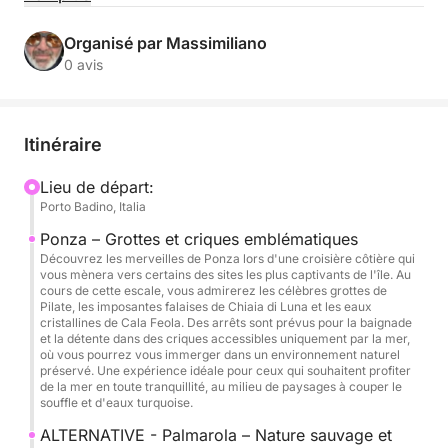
réseautage dans un cadre élégant et relaxant.
Organisé par Massimiliano
La journée commence par un départ à 9h00 de
0 avis
Porto Badino, direction Ponza. Une excursion
pittoresque autour de l'île vous attend, à la
découverte de paysages naturels uniques, d'eaux
Itinéraire
cristallines et de criques secrètes. Durant la
traversée, votre équipe vivra des moments de
Lieu de départ:
Porto Badino, Italia
partage authentiques, loin du cadre traditionnel du
bureau.
Ponza – Grottes et criques emblématiques
Découvrez les merveilles de Ponza lors d'une croisière côtière qui
vous mènera vers certains des sites les plus captivants de l'île. Au
Les espaces généreux du yacht, incluant les ponts et
cours de cette escale, vous admirerez les célèbres grottes de
un espace convivial, offrent un cadre parfait pour
Pilate, les imposantes falaises de Chiaia di Luna et les eaux
cristallines de Cala Feola. Des arrêts sont prévus pour la baignade
favoriser les échanges et la collaboration. Un apéritif
et la détente dans des criques accessibles uniquement par la mer,
sera servi à bord pour clore la journée en beauté,
où vous pourrez vous immerger dans un environnement naturel
préservé. Une expérience idéale pour ceux qui souhaitent profiter
créant une ambiance agréable et décontractée.
de la mer en toute tranquillité, au milieu de paysages à couper le
souffle et d'eaux turquoise.
Confort, design et technologie s'allient pour vous
ALTERNATIVE - Palmarola – Nature sauvage et