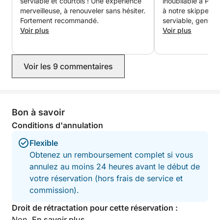
serviable et courtois ! Une expérience
inoubliable à Pon
merveilleuse, à renouveler sans hésiter.
à notre skipper Pi
guindeau électrique,
Fortement recommandé.
serviable, gentil e
Voir plus
nous a toujours mis
Voir plus
accompagnés dans
ENTIÈREMENT CONFORME À LA RÉGLEMENTATION
criques de l'île, 
MARITIME EN VIGUEUR
parfaits pour nag
Voir les 9 commentaires
profiter de la mer 
Le bateau pneumatique est situé à Terracina, Porto
Sa touche personn
Badino, et disponible SUR RÉSERVATION pour des
l'expérience encor
nous a même offer
excursions côtières et vers les îles Pontines, à
fruits frais, un vra
Bon à savoir
environ 45-55 minutes de là. La consommation de
nous rafraîchir to
carburant pour les îles est faible grâce au moteur
Conditions d'annulation
journée. Une jour
Evinrude G2 de dernière génération (2018).
inoubliable, nota
Flexible
gentillesse et son
Obtenez un remboursement complet si vous
Je recommande v
Notre priorité ? Votre sécurité et votre plaisir.
annulez au moins 24 heures avant le début de
votre réservation (hors frais de service et
commission).
Droit de rétractation pour cette réservation :
Non.
En savoir plus