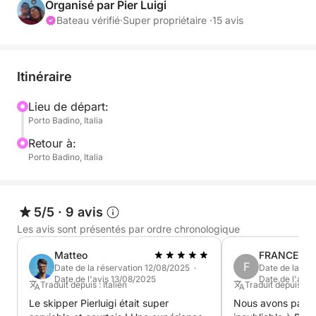
Organisé par Pier Luigi
douche,
Bateau vérifié
·
Super propriétaire ·
15 avis
bain de soleil à l’avant,
taud de soleil,
Itinéraire
2 ports USB pour recharger vos téléphones,
Lieu de départ:
Porto Badino, Italia
capacité d’accueil confortable pour 8 personnes,
Retour à:
Porto Badino, Italia
système audio,
vitesse de croisière 20-23 nœuds, vitesse maximale
5/5
·
9 avis
40 nœuds,
Les avis sont présentés par ordre chronologique
Matteo
FRANCESC
équipement de sécurité valable jusqu’à 12 milles
F
Date de la réservation 12/08/2025 ·
Date de la ré
nautiques,
Date de l'avis 13/08/2025
Date de l'avis
Traduit depuis : Italien
Traduit depuis : It
Le skipper Pierluigi était super
Nous avons passé
système de navigation Simrad,