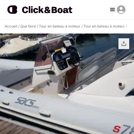
Accueil
/
Que faire
/
Tour en bateau à moteur
/
Tour en bateau à moteur Port