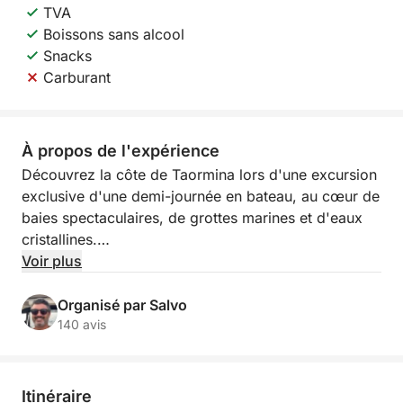
TVA
Boissons sans alcool
Snacks
Carburant
À propos de l'expérience
Découvrez la côte de Taormina lors d'une excursion
exclusive d'une demi-journée en bateau, au cœur de
baies spectaculaires, de grottes marines et d'eaux
cristallines.
Voir plus
Au départ de Marina di Riposto ou de Giardini
Naxos, vous naviguerez le long de l'une des plus
Organisé par Salvo
belles portions de littoral de Sicile, où nature, mer et
140 avis
panoramas emblématiques se rencontrent. Durant
l'excursion, vous admirerez des sites
incontournables tels que l'Isola Bella, le Cap
Itinéraire