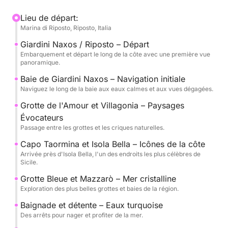
Taormina et les grottes naturelles envoûtantes,
notamment la Grotta dell'Amore et la Grotte Bleue.
Lieu de départ:
Marina di Riposto, Riposto, Italia
Cette expérience est conçue pour offrir un équilibre
Giardini Naxos / Riposto – Départ
parfait entre détente et découverte, avec plusieurs
Embarquement et départ le long de la côte avec une première vue
panoramique.
arrêts pour se baigner dans les eaux claires et
profiter du soleil et de la mer.
Baie de Giardini Naxos – Navigation initiale
Naviguez le long de la baie aux eaux calmes et aux vues dégagées.
À bord, vous trouverez des boissons, des collations
Grotte de l'Amour et Villagonia – Paysages
et tout le confort nécessaire pour une croisière en
Évocateurs
toute tranquillité, en compagnie d'un équipage
Passage entre les grottes et les criques naturelles.
expérimenté.
Capo Taormina et Isola Bella – Icônes de la côte
Arrivée près d'Isola Bella, l'un des endroits les plus célèbres de
Sicile.
Proposée avec des départs le matin ou l'après-midi,
cette excursion est idéale pour les couples, les amis
Grotte Bleue et Mazzarò – Mer cristalline
ou les petits groupes souhaitant découvrir Taormina
Exploration des plus belles grottes et baies de la région.
sous un angle unique.
Baignade et détente – Eaux turquoise
Des arrêts pour nager et profiter de la mer.
Le carburant (1600 euros) et l'équipage (400 euros)