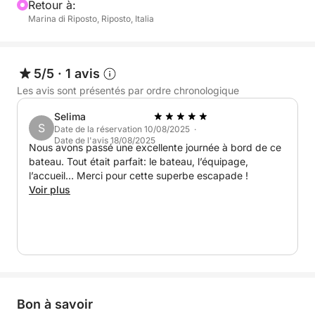
Retour à:
ne sont pas inclus dans le prix.
Marina di Riposto, Riposto, Italia
5/5
·
1 avis
Les avis sont présentés par ordre chronologique
Selima
S
Date de la réservation 10/08/2025 ·
Date de l'avis 18/08/2025
Nous avons passé une excellente journée à bord de ce
bateau. Tout était parfait: le bateau, l’équipage,
l’accueil… Merci pour cette superbe escapade !
Voir plus
Bon à savoir