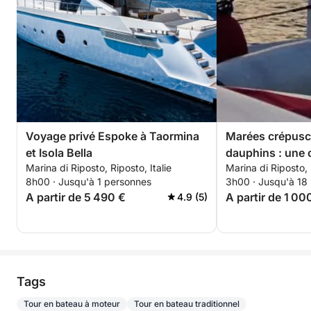
Voyage privé Espoke à Taormina
Marées crépuscu
et Isola Bella
dauphins : une c
Marina di Riposto, Riposto, Italie
Marina di Riposto, 
coucher du solei
8h00 · Jusqu'à 1 personnes
3h00 · Jusqu'à 18
Taormine
A partir de 5 490 €
A partir de 1 00
4.9 (5)
Tags
Tour en bateau à moteur
Tour en bateau traditionnel