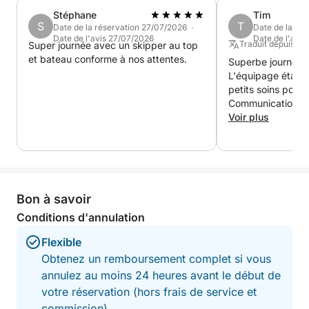
pleinement de la mer avec de nombreuses activités
Stéphane
Tim
nautiques incluses :
S
T
Date de la réservation 27/07/2026 ·
Date de la ré
Date de l'avis 27/07/2026
Date de l'avi
Traduit depuis : A
Super journée avec un skipper au top
🏄 Paddle pour explorer les criques et lagons
et bateau conforme à nos attentes.
Superbe journée 
turquoise
L'équipage était a
petits soins pour 
🤿 Palmes, masques & tubas (snorkeling) pour
Communication fa
découvrir les fonds marins
Voir plus
🛟 Bouée tractée disponible selon conditions et
option choisie
🌊 Wakeboard / ski nautique (selon conditions
météo)
🏊 Multiples pauses baignade dans des eaux
Bon à savoir
cristallines
Conditions d'annulation
Une véritable expérience mêlant croisière privée,
Flexible
détente, baignade et loisirs nautiques premium.
Obtenez un remboursement complet si vous
annulez au moins 24 heures avant le début de
Itinéraire – Départ Saint-Tropez (4h)
votre réservation (hors frais de service et
commission).