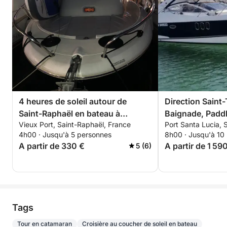
Bon à savoir
✔️ Expérience privée exclusivement pour votre
groupe
✔️ Adapté aux couples, familles, groupes d’amis et
événements privés
✔️ Activités nautiques incluses
✔️ Possibilité de personnalisation (anniversaire,
4 heures de soleil autour de
Direction Saint
champagne, restaurant de plage, décorations,
Saint-Raphaël en bateau à
Baignade, Paddle
musique, options nautiques supplémentaires)
Vieux Port, Saint-Raphaël, France
Port Santa Lucia, 
moteur. Skipper et carburant
programme
4h00 · Jusqu'à 5 personnes
8h00 · Jusqu'à 10
compris
Vivez la Côte d’Azur autrement lors d’une demi-
A partir de 330 €
A partir de 1 59
5 (6)
journée premium en catamaran privé, entre criques
secrètes, repas à bord, eaux turquoise et activités
nautiques inoubliables ✨
Tags
Tour en catamaran
Croisière au coucher de soleil en bateau