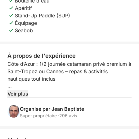
Bouteille d'eau
Apéritif
Stand-Up Paddle (SUP)
Équipage
Seabob
À propos de l'expérience
Côte d’Azur : 1/2 journée catamaran privé premium à
Saint-Tropez ou Cannes – repas & activités
nautiques tout inclus
Embarquez pour une expérience privée inoubliable à
Voir plus
bord d’un catamaran premium entièrement privatisé,
et découvrez les plus beaux paysages de la Côte
Organisé par Jean Baptiste
d’Azur entre Saint-Tropez, Cannes et eaux turquoise
Super propriétaire ·
296 avis
méditerranéennes.
Pendant 4 heures d’évasion en mer, profitez d’une