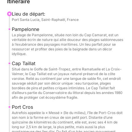
Itinéraire
formule tout inclus, mêlant navigation panoramique,
baignade, repas à bord et nombreuses activités
Lieu de départ:
Port Santa Lucia, Saint-Raphaël, France
nautiques dans un cadre exclusif et convivial.
Pampelonne
Cette expérience premium est idéale pour une sortie
La plage de Pampelonne, située non loin du Cap Camarat, est un
véritable écrin de nature qui allie douceur des plages sablonneuses
en famille, entre amis, anniversaire, EVJF/EVG, team
à l’exubérance des paysages maritimes. Un lieu parfait pour se
building ou moment privilégié sur la Riviera.
ressourcer et profiter des joies de la baignade dans un décor
idyllique.
Une expérience 100 % privée et personnalisable
Cap Taillat
Situé dans le Golfe de Saint-Tropez, entre Ramatuelle et La Croix-
Valmer, le Cap Taillat est un joyaux naturel préservé de la côte
Votre catamaran est entièrement privatisé pour votre
varoise. Relié au continent par une langue de sable fin, cet endroit
sauvage séduit par son décor unique : eau turquoise, plages
groupe, accompagné d’un skipper professionnel qui
bordées de pins et petites criques intimistes. Le Cap Taillat fait
s’adapte à vos envies et aux meilleures conditions
d’ailleurs partie du Conservatoire du littoral depuis les années 1980
afin de protéger cet écosystème fragile.
météo afin de vous faire découvrir les plus beaux
spots de la région.
Port Cros
Autrefois appelée la « Messé » (île du milieu), l’île de Port-Cros doit
son nom à la forme en creux de son petit port. Distante d’une
Les horaires sont flexibles, avec plusieurs créneaux
quinzaine de kilomètres du continent, elle est, avec ses 4 km de
possibles selon vos préférences :
long sur 2,5 km de large, la plus petite, mais aussi la plus
montagneuse des îles d’or. Du fait d’un très ancien mouvement