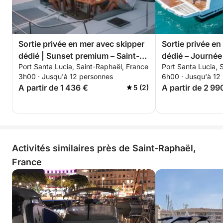
Exemple d’itinéraire :
📍 Départ Cannes (Port Canto ou Vieux-Port)
🏝️ Navigation vers les magnifiques Îles de Lérins
Sortie privée en mer avec skipper
Sortie privée en
⚓ Mouillage entre Sainte-Marguerite et Saint-
dédié | Sunset premium – Saint-
dédié – Journé
Honorat
Port Santa Lucia, Saint-Raphaël, France
Port Santa Lucia, 
Raphaël, Estérel & Île d’Or
catamaran tout 
🍽️ Repas à bord face aux eaux cristallines
3h00 · Jusqu'à 12 personnes
6h00 · Jusqu'à 12
brunch & activi
🏄 Paddle, snorkeling et baignade
A partir de 1 436 €
A partir de 2 99
5 (2)
🌅 Retour panoramique vers Cannes avec vue sur la
Croisette et l’Estérel
📍 Retour port de départ
Tarifs
Activités similaires près de Saint-Raphaël,
France
💎 Base tarifaire 8 personnes
➕ Toute personne supplémentaire : +100 € /
personne