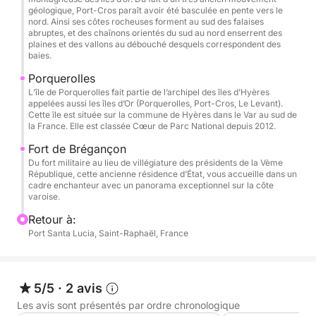
☀️ Morning Cruise (matin)
géologique, Port-Cros paraît avoir été basculée en pente vers le
🍽️ Lunch Cruise (déjeuner & baignade)
nord. Ainsi ses côtes rocheuses forment au sud des falaises
abruptes, et des chaînons orientés du sud au nord enserrent des
🌅 Afternoon / Sunset Cruise (après-midi & coucher
plaines et des vallons au débouché desquels correspondent des
de soleil)
baies.
Porquerolles
Ce qui est inclus à bord
L’île de Porquerolles fait partie de l’archipel des îles d’Hyères
appelées aussi les îles d’Or (Porquerolles, Port-Cros, Le Levant).
Cette île est située sur la commune de Hyères dans le Var au sud de
🛥️ Catamaran premium entièrement privatisé
la France. Elle est classée Cœur de Parc National depuis 2012.
👨‍✈️ Skipper professionnel expérimenté
Fort de Brégançon
🍽️ Repas complet servi à bord
Du fort militaire au lieu de villégiature des présidents de la Vème
🍹 Boissons incluses (eaux, softs, rosé, bière selon
République, cette ancienne résidence d’État, vous accueille dans un
cadre enchanteur avec un panorama exceptionnel sur la côte
formule)
varoise.
🏝️ Mouillages dans des criques paradisiaques
Retour à:
☀️ Espaces lounge et bains de soleil spacieux
Port Santa Lucia, Saint-Raphaël, France
Activités nautiques – le grand point fort de
l’expérience
5/5
·
2 avis
Les avis sont présentés par ordre chronologique
Cette demi-journée a été pensée pour profiter