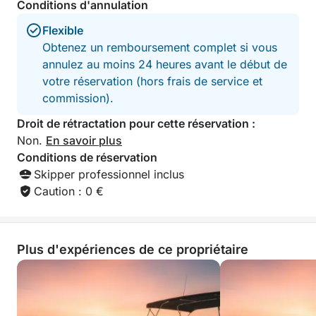
Conditions d'annulation
Buffet apéro / lunch tout inclus
Flexible
Savourez un buffet méditerranéen complet, pensé
Obtenez un remboursement complet si vous
pour un moment convivial :
annulez au moins 24 heures avant le début de
• Sélection gourmande salée et sucrée
votre réservation (hors frais de service et
• Boissons incluses : softs, eau, vin & bières
commission).
Zéro contrainte, 100 % plaisir.
Droit de rétractation pour cette réservation :
Ambiance sur-mesure
Non.
En savoir plus
Musique personnalisée, ambiance festive ou détente
Conditions de réservation
absolue : EVJF, anniversaire, sortie entre amis ou
Skipper professionnel inclus
journée en famille… votre expérience s’adapte à
Caution : 0 €
votre style.
Retour tout en élégance
Plus d'expériences de ce propriétaire
À 16h30, retour au port avec la sensation d’avoir
vécu une journée rare, entre luxe discret et liberté
totale.