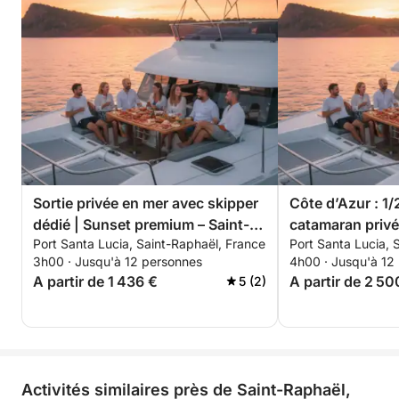
✨ Les plus de l’expérience
• Catamaran 100 % privatisé (6h)
• Skipper professionnel dédié
• Carburant inclus
• Activités nautiques premium incluses
• Buffet méditerranéen & boissons incluses
• Expérience personnalisée de A à Z
Options disponibles
Sortie privée en mer avec skipper
Côte d’Azur : 1/
• Décoration EVJF / anniversaire / événement privé
dédié | Sunset premium – Saint-
catamaran privé
• Champagne & boissons premium
Port Santa Lucia, Saint-Raphaël, France
Port Santa Lucia, 
Raphaël, Estérel & Île d’Or
Tropez ou Cann
• Photos drone
3h00 · Jusqu'à 12 personnes
4h00 · Jusqu'à 12
activités nautiq
A partir de 1 436 €
A partir de 2 50
5 (2)
Pourquoi choisir cette expérience ?
✔️ Une journée exclusive et sans contraintes
✔️ Des lieux préservés loin de la foule
✔️ Un parfait équilibre entre luxe, fun et détente
✔️ Des souvenirs inoubliables sur la Côte d’Azur
Activités similaires près de Saint-Raphaël,