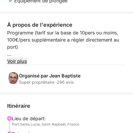
Équipement de plongée
À propos de l'expérience
Programme (tarif sur la base de 10pers ou moins,
100€/pers supplémentaire a régler directement au
port)
Embarquez à bord de “Fleur de Corail” pour une
Voir plus
journée privée en mer de 6 heures sur la Côte
d’Azur. Navigation panoramique, baignade dans des
Organisé par Jean Baptiste
criques turquoise, paddle, snorkeling et brunch
Super propriétaire ·
296 avis
méditerranéen inclus. Départs possibles : Saint-
Raphaël, Sainte-Maxime, Saint-Tropez ou Cannes.
Itinéraire
✨ Accueil VIP & embarquement privilégié
À 10h30, embarquez depuis Saint-Raphaël, Sainte-
Lieu de départ:
Port Santa Lucia, Saint-Raphaël, France
Maxime, Saint-Tropez ou Cannes.
Votre skipper dédié vous accueille à bord de votre