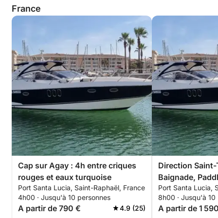
France
Une parenthèse premium, élégante et immersive au
cœur de la Méditerranée.
Cap sur Agay : 4h entre criques
Direction Saint
rouges et eaux turquoise
Baignade, Paddle
Port Santa Lucia, Saint-Raphaël, France
Port Santa Lucia, 
programme
4h00 · Jusqu'à 10 personnes
8h00 · Jusqu'à 10
A partir de 790 €
A partir de 1 59
4.9 (25)