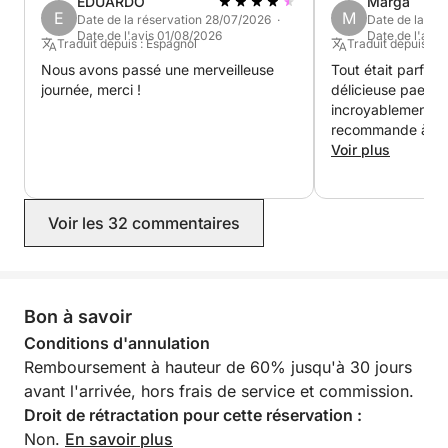
EDUARDO
Marga
E
M
Date de la réservation 28/07/2026 ·
Date de la ré
Date de l'avis 01/08/2026
Date de l'avis
Traduit depuis : Espagnol
Traduit depuis : E
Nous avons passé une merveilleuse
Tout était parfait 
journée, merci !
délicieuse paella 
incroyablement att
recommande à 10
Voir plus
Voir les 32 commentaires
Bon à savoir
Conditions d'annulation
Remboursement à hauteur de 60% jusqu'à 30 jours
avant l'arrivée, hors frais de service et commission.
Droit de rétractation pour cette réservation :
Non.
En savoir plus