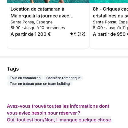
Location de catamaran à
8h - Criques ca
Majorque à la journée avec
cristallines du 
Santa Ponsa, Espagne
Santa Ponsa, Esp
équipage et itinéraire
Majorque
8h00 · Jusqu'à 10 personnes
8h00 · Jusqu'à 11
personnalisé
A partir de 1 200 €
A partir de 950 
5 (32)
Tags
Tour en catamaran
Croisière romantique
Tour en bateau pour un team building
Avez-vous trouvé toutes les informations dont
vous aviez besoin pour réserver ?
Oui, tout est bon
/
Non, il manque quelque chose