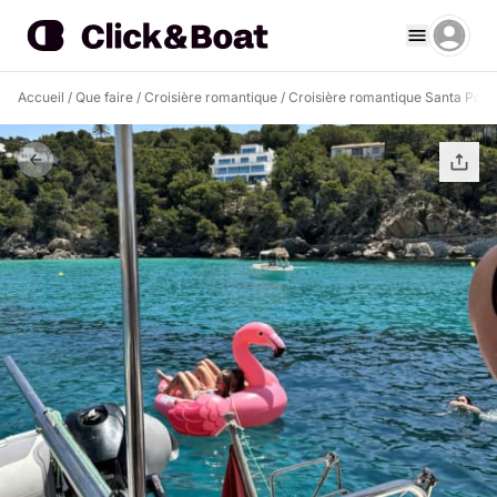
Accueil
/
Que faire
/
Croisière romantique
/
Croisière romantique Santa Pons