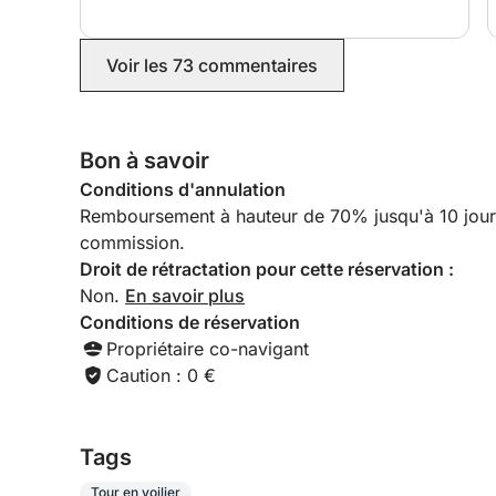
nous offrant des spritz et un délicieux déjeuner.
Nous reviendrons avec plaisir et avons hâte de
naviguer à nouveau avec lui.
Voir les 73 commentaires
Bon à savoir
Conditions d'annulation
Remboursement à hauteur de 70% jusqu'à 10 jours a
commission.
Droit de rétractation pour cette réservation :
Non.
En savoir plus
Conditions de réservation
Propriétaire co-navigant
Caution : 0 €
Tags
Tour en voilier