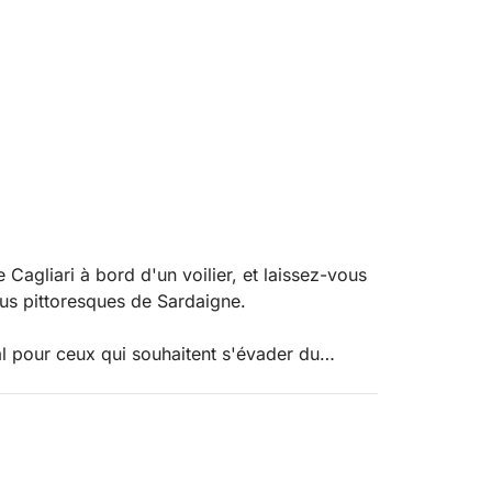
Cagliari à bord d'un voilier, et laissez-vous
plus pittoresques de Sardaigne.
éal pour ceux qui souhaitent s'évader du
e. Loin du bruit des moteurs, vous apprécierez
 des panoramas à couper le souffle.
assant devant des falaises blanches et des
des eaux cristallines comme Cala Fighera,