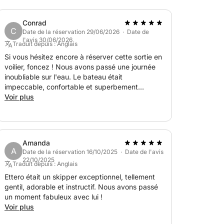
Conrad
C
Date de la réservation 29/06/2026 · Date de
l'avis 30/06/2026
Traduit depuis : Anglais
Si vous hésitez encore à réserver cette sortie en
voilier, foncez ! Nous avons passé une journée
inoubliable sur l'eau. Le bateau était
impeccable, confortable et superbement
entretenu. Notre skipper, Ettore, a été aux petits
Voir plus
soins pour que chacun se sente en sécurité,
détendu et passe un moment exceptionnel. Les
paysages étaient à couper le souffle, les
baignades dans une eau cristalline et l'ambiance
Amanda
générale était parfaite. Nous recommandons
A
Date de la réservation 16/10/2025 · Date de l'avis
chaudement cette expérience et nous
22/10/2025
Traduit depuis : Anglais
réserverons sans hésiter à nouveau lors de notre
prochain séjour ! Ettore, nous espérons que vous
Ettero était un skipper exceptionnel, tellement
serez complet tout l'été ! Vous le méritez !
gentil, adorable et instructif. Nous avons passé
un moment fabuleux avec lui !
Voir plus