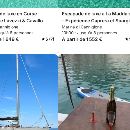
de luxe en Corse –
Escapade de luxe à La Maddal
e Lavezzi & Cavallo
– Expérience Caprera et Spargi
Cannigione
Marina di Cannigione
squ'à 8 personnes
10h00 · Jusqu'à 8 personnes
e 1 649 €
A partir de 1 552 €
5 (7)