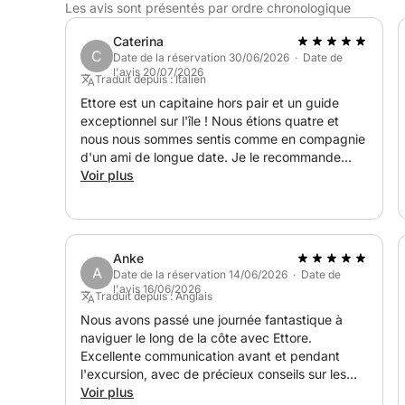
Les avis sont présentés par ordre chronologique
Caterina
C
Date de la réservation 30/06/2026 · Date de
l'avis 20/07/2026
Traduit depuis : Italien
Ettore est un capitaine hors pair et un guide
exceptionnel sur l'île ! Nous étions quatre et
nous nous sommes sentis comme en compagnie
d'un ami de longue date. Je le recommande
vivement : il est très serviable et très
Voir plus
expérimenté.
Anke
A
Date de la réservation 14/06/2026 · Date de
l'avis 16/06/2026
Traduit depuis : Anglais
Nous avons passé une journée fantastique à
naviguer le long de la côte avec Ettore.
Excellente communication avant et pendant
l'excursion, avec de précieux conseils sur les
endroits à visiter. Ettore était un hôte formidable,
Voir plus