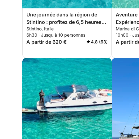
Une journée dans la région de
Aventure 
Stintino : profitez de 6,5 heures
Expérienc
Stintino, Italie
Marina di 
d'exploration à bord d'un bateau
6h30 · Jusqu'à 10 personnes
10h00 · Ju
à moteur de 14 mètres.
A partir de 620 €
A partir d
4.8 (63)