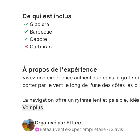
Ce qui est inclus
Glacière
Barbecue
Capote
Carburant
À propos de l'expérience
Vivez une expérience authentique dans le golfe de 
porter par le vent le long de l'une des côtes les 
La navigation offre un rythme lent et paisible, id
quotidien et se ressourcer au contact de la natur
Voir plus
le murmure des vagues, le vent dans les voiles et
Organisé par Ettore
En journée, vous naviguerez le long de la côte, p
Bateau vérifié
·
Super propriétaire ·
73 avis
criques secrètes, avec des arrêts baignade dans 