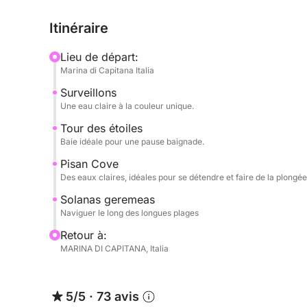
Cala Mosca et la Selle du Diable, emblème de Cag
Itinéraire
la baignade, la plongée avec tuba ou tout simple
Lieu de départ:
À bord, vous pourrez vous prélasser au soleil, pro
Marina di Capitana Italia
en toute tranquillité. Le rythme est flexible et 
Surveillons
détente et à la découverte.
Une eau claire à la couleur unique.
Parfait pour les couples, les familles ou les petit
Tour des étoiles
Baie idéale pour une pause baignade.
qui recherchent l'authenticité, la nature et la libert
Pisan Cove
Réservez dès maintenant sur Click&Boat et découvr
Des eaux claires, idéales pour se détendre et faire de la plongé
Solanas geremeas
Naviguer le long des longues plages
Retour à:
MARINA DI CAPITANA, Italia
5/5
·
73 avis