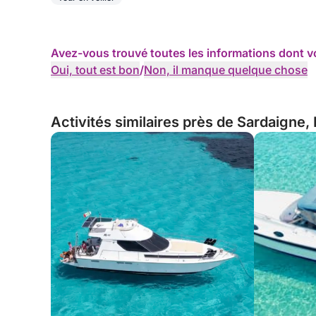
Avez-vous trouvé toutes les informations dont v
Oui, tout est bon
/
Non, il manque quelque chose
Activités similaires près de Sardaigne, I