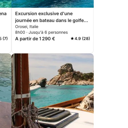
ena
Excursion exclusive d'une
journée en bateau dans le golfe
Orosei, Italie
d'Orosei
8h00 · Jusqu'à 6 personnes
A partir de 1 290 €
5 (7)
4.9 (28)