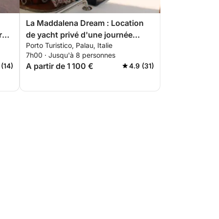
La Maddalena Dream : Location
re
de yacht privé d'une journée
Porto Turistico, Palau, Italie
e
complète au départ de Palau
7h00 · Jusqu'à 8 personnes
A partir de 1 100 €
 (14)
4.9 (31)