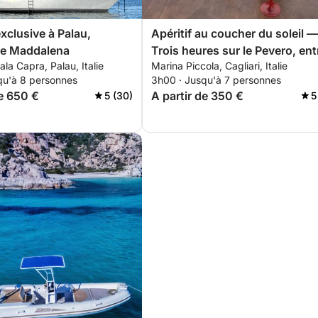
xclusive à Palau,
Apéritif au coucher du soleil —
de Maddalena
Trois heures sur le Pevero, ent
ala Capra, Palau, Italie
Marina Piccola, Cagliari, Italie
les bassins et la Selle du Diabl
qu'à 8 personnes
3h00 · Jusqu'à 7 personnes
de 650 €
A partir de 350 €
5 (30)
5