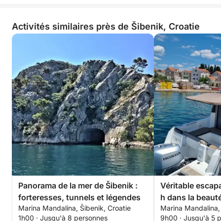
Activités similaires près de Šibenik, Croatie
Panorama de la mer de Šibenik :
Véritable escapa
forteresses, tunnels et légendes
h dans la beaut
Marina Mandalina, Šibenik, Croatie
Marina Mandalina, 
Šibenik
1h00 · Jusqu'à 8 personnes
9h00 · Jusqu'à 5 