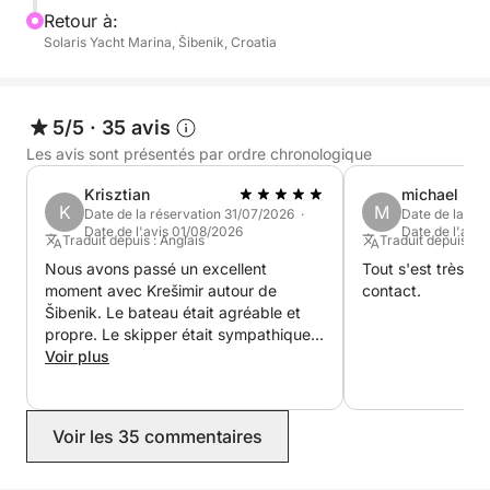
Retour à:
Solaris Yacht Marina, Šibenik, Croatia
5/5
·
35 avis
Les avis sont présentés par ordre chronologique
Krisztian
michael
K
M
Date de la réservation 31/07/2026 ·
Date de la ré
Date de l'avis 01/08/2026
Date de l'avis
Traduit depuis : Anglais
Traduit depuis : 
Nous avons passé un excellent
Tout s'est très bien
moment avec Krešimir autour de
contact.
Šibenik. Le bateau était agréable et
propre. Le skipper était sympathique
et serviable. Merci Krešimir !
Voir plus
Voir les 35 commentaires