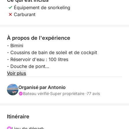
Équipement de snorkeling
Carburant
À propos de l'expérience
- Bimini
- Coussins de bain de soleil et de cockpit
- Réservoir d'eau : 100 litres
- Douche de pont
- GPS/Sondeur Lowrance 9
Voir plus
- Cartes complètes
- Direction hydraulique
Organisé par Antonio
- Prise 12 V
Bateau vérifié
·
Super propriétaire ·
77 avis
- Échelle de bain
- Équipement de sécurité complet à bord
Itinéraire
- Équipement d'ancrage et d'amarrage à bord
Lieu de départ: