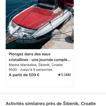
Plongez dans des eaux
cristallines : une journée complète
Marina Mandalina, Šibenik, Croatie
autour de Šibenik
9h00 · Jusqu'à 9 personnes
A partir de 509 €
5 (48)
Activités similaires près de Šibenik, Croatie