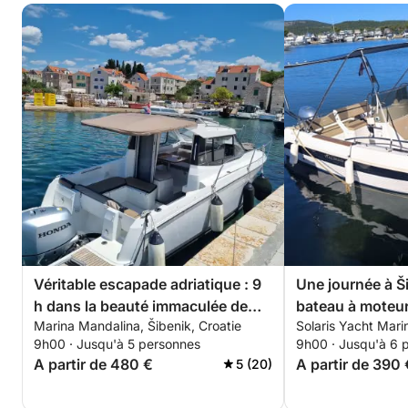
Véritable escapade adriatique : 9
Une journée à Š
h dans la beauté immaculée de
bateau à moteu
Marina Mandalina, Šibenik, Croatie
Solaris Yacht Marin
Šibenik
9h00 · Jusqu'à 5 personnes
9h00 · Jusqu'à 6 
A partir de 480 €
A partir de 390 
5 (20)