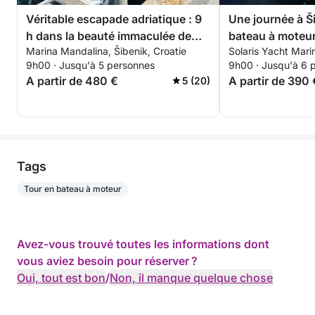
Véritable escapade adriatique : 9
Une journée à Š
h dans la beauté immaculée de
bateau à moteu
Marina Mandalina, Šibenik, Croatie
Solaris Yacht Marin
Šibenik
9h00 · Jusqu'à 5 personnes
9h00 · Jusqu'à 6 
A partir de 480 €
A partir de 390 
5 (20)
Tags
Tour en bateau à moteur
Avez-vous trouvé toutes les informations dont
vous aviez besoin pour réserver ?
Oui, tout est bon
/
Non, il manque quelque chose