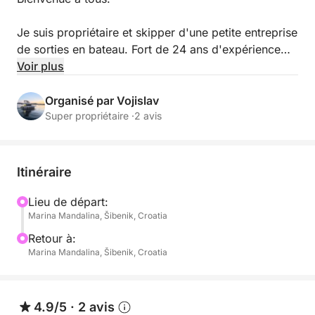
Je suis propriétaire et skipper d'une petite entreprise
de sorties en bateau. Fort de 24 ans d'expérience
dans le secteur maritime, j'ai été officier, capitaine
Voir plus
de yacht, garde-côte et même capitaine de Sea
Shepherd.
Organisé par Vojislav
Super propriétaire ·
2 avis
Notre bateau est un Trojan 36' de 1980, fabriqué
aux États-Unis. Spacieux et confortable, il est équipé
d'un flybridge, d'un bain de soleil, de toilettes, d'un
Itinéraire
carré, d'un pont arrière couvert et d'une plateforme
de bain facilitant l'accès à bord.
Lieu de départ:
Marina Mandalina, Šibenik, Croatia
Les sorties peuvent durer une journée ou une demi-
Retour à:
journée.
Marina Mandalina, Šibenik, Croatia
Toutes les options sont possibles selon vos
souhaits : durée, repas, restaurant sur l'île, excursion
4.9/5
·
2 avis