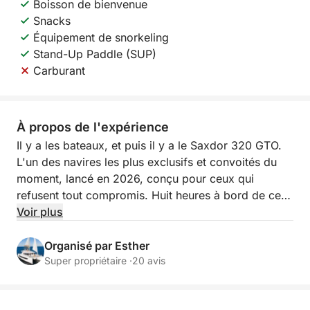
Boisson de bienvenue
Snacks
Équipement de snorkeling
Stand-Up Paddle (SUP)
Carburant
À propos de l'expérience
Il y a les bateaux, et puis il y a le Saxdor 320 GTO.
L'un des navires les plus exclusifs et convoités du
moment, lancé en 2026, conçu pour ceux qui
refusent tout compromis. Huit heures à bord de ce
bijou d'ingénierie navale de luxe, au départ de
Voir plus
Sitges vers les eaux les plus exceptionnelles de la
Méditerranée : criques isolées, fonds marins d'une
Organisé par Esther
clarté incomparable et horizons à couper le souffle.
Super propriétaire ·
20 avis
À bord, tout est prévu. Deux paddles, un