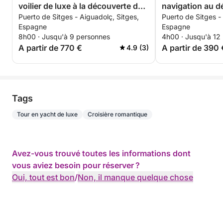
voilier de luxe à la découverte de
navigation au d
Puerto de Sitges - Aiguadolç, Sitges,
Puerto de Sitges -
Sitges.
Sitges
Espagne
Espagne
8h00 · Jusqu'à 9 personnes
4h00 · Jusqu'à 12
A partir de 770 €
A partir de 390 
4.9 (3)
Tags
Tour en yacht de luxe
Croisière romantique
Avez-vous trouvé toutes les informations dont
vous aviez besoin pour réserver ?
Oui, tout est bon
/
Non, il manque quelque chose