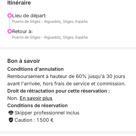
équipement complet de snorkeling et un kit de
Itinéraire
bienvenue pour bien commencer la journée. Le
skipper s'occupe du reste : vous choisissez
Lieu de départ:
Puerto de Sitges - Aiguadolç, Sitges, España
simplement où faire escale et où plonger.
Retour à:
Une journée inoubliable en Méditerranée.
Puerto de Sitges - Aiguadolç, Sitges, España
Bon à savoir
Conditions d'annulation
Remboursement à hauteur de 60% jusqu'à 30 jours
avant l'arrivée, hors frais de service et commission.
Droit de rétractation pour cette réservation :
Non.
En savoir plus
Conditions de réservation
Skipper professionnel inclus
Caution : 1 500 €