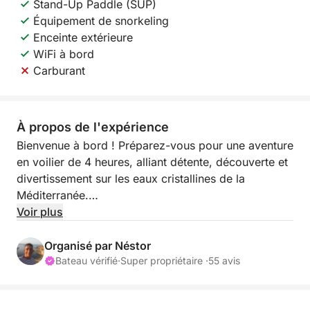
Stand-Up Paddle (SUP)
Équipement de snorkeling
Enceinte extérieure
WiFi à bord
Carburant
À propos de l'expérience
Bienvenue à bord ! Préparez-vous pour une aventure
en voilier de 4 heures, alliant détente, découverte et
divertissement sur les eaux cristallines de la
Méditerranée.
Voir plus
Cette excursion est idéale pour ceux qui souhaitent
s'évader du quotidien et profiter du calme de la mer.
Organisé par Néstor
Que vous ayez envie de vous détendre, de nager ou
Bateau vérifié
·
Super propriétaire ·
55 avis
simplement d'admirer les paysages côtiers à couper
le souffle, cette expérience de navigation saura vous