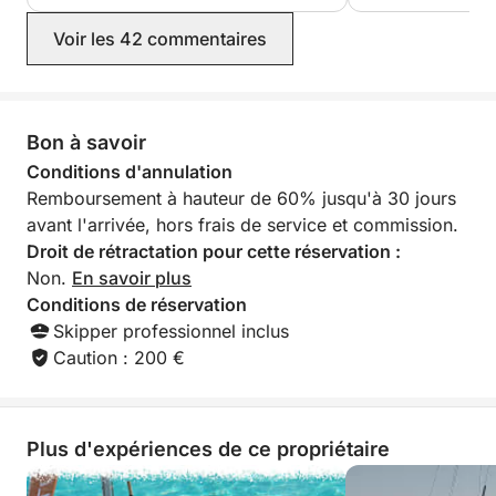
excursion de 4 heures est l'escapade idéale d'une
demi-journée.
Voir les 42 commentaires
N'oubliez pas votre serviette, votre crème solaire et
votre bonne humeur ! La mer vous attend ! Réservez
Bon à savoir
votre aventure dès aujourd'hui et embarquez pour
une journée inoubliable !
Conditions d'annulation
Remboursement à hauteur de 60% jusqu'à 30 jours
------------------------------
avant l'arrivée, hors frais de service et commission.
-------------------------------
Droit de rétractation pour cette réservation :
Non.
En savoir plus
Conditions de réservation
Skipper professionnel inclus
Caution : 200 €
Plus d'expériences de ce propriétaire