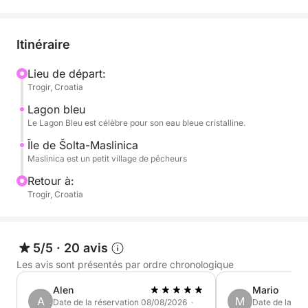
Grâce à son design élégant et son aménagement
spacieux, il peut accueillir jusqu'à 8 personnes.
Itinéraire
Il est idéal pour des aventures nautiques palpitantes
en famille ou entre amis.
Lieu de départ:
Trogir, Croatia
Le carburant n'est pas inclus dans le prix et sera à
Lagon bleu
régler à la fin de la location.
Le Lagon Bleu est célèbre pour son eau bleue cristalline.
Île de Šolta-Maslinica
Maslinica est un petit village de pêcheurs
Retour à:
Trogir, Croatia
5/5
·
20 avis
Les avis sont présentés par ordre chronologique
Alen
Mario
A
M
Date de la réservation 08/08/2026 ·
Date de la ré