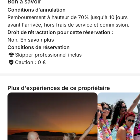
Bon à savoir
prestation. Nous recommandons cette
embarquez pour le voyage d'une vie !
Conditions d'annulation
équipe sans la mo
Remboursement à hauteur de 70% jusqu'à 10 jours
tous les plaisanci
Le prix de la location ne comprend pas le service de
un bateau à Trogi
avant l'arrivée, hors frais de service et commission.
navette.
faire confiance les
Droit de rétractation pour cette réservation :
grand merci à Zla
Non.
En savoir plus
pour leur gentilles
Conditions de réservation
et leur professio
Skipper professionnel inclus
reviendrons avec g
Caution : 0 €
Plus d'expériences de ce propriétaire