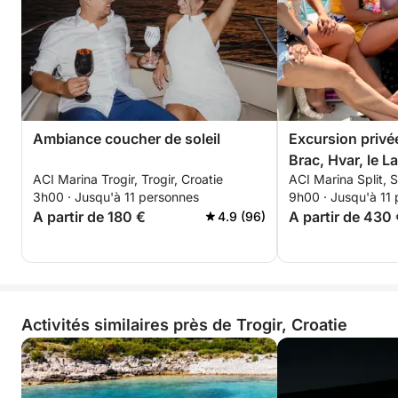
Ambiance coucher de soleil
Excursion privée
Brac, Hvar, le L
ACI Marina Trogir, Trogir, Croatie
ACI Marina Split, S
Ciovo.
3h00 · Jusqu'à 11 personnes
9h00 · Jusqu'à 11
A partir de 180 €
A partir de 430
4.9 (96)
Activités similaires près de Trogir, Croatie