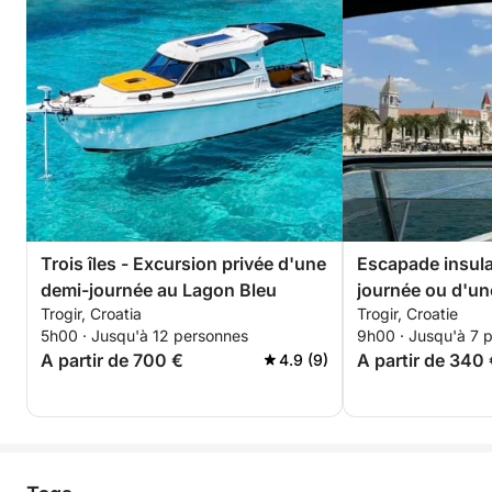
Trois îles - Excursion privée d'une
Escapade insula
demi-journée au Lagon Bleu
journée ou d'un
Trogir, Croatia
Trogir, Croatie
complète au dép
5h00 · Jusqu'à 12 personnes
9h00 · Jusqu'à 7 
avec ou sans sk
A partir de 700 €
A partir de 340
4.9 (9)