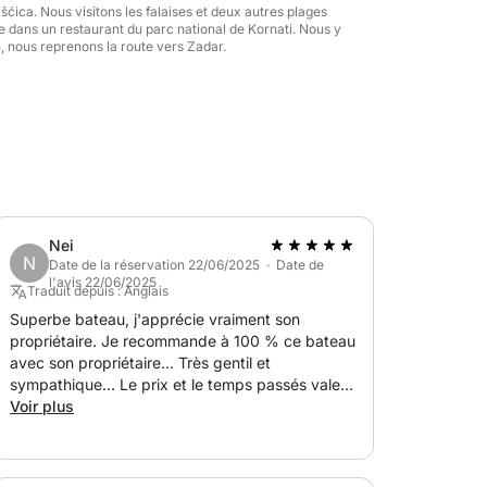
ćica. Nous visitons les falaises et deux autres plages
 dans un restaurant du parc national de Kornati. Nous y
, nous reprenons la route vers Zadar.
Nei
N
Date de la réservation 22/06/2025 · Date de
l'avis 22/06/2025
Traduit depuis : Anglais
Superbe bateau, j'apprécie vraiment son
propriétaire. Je recommande à 100 % ce bateau
avec son propriétaire… Très gentil et
sympathique… Le prix et le temps passés valent
vraiment le coup. À bientôt !
Voir plus