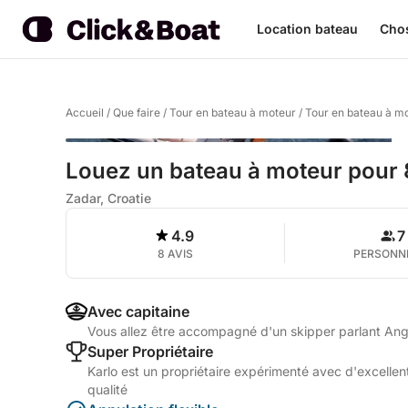
Location bateau
Chos
Accueil
/
Que faire
/
Tour en bateau à moteur
/
Tour en bateau à m
Louez un bateau à moteur pour 8
Zadar, Croatie
4.9
7
8 AVIS
PERSONN
Avec capitaine
Vous allez être accompagné d'un skipper parlant Ang
Super Propriétaire
Karlo est un propriétaire expérimenté avec d'excellent
qualité