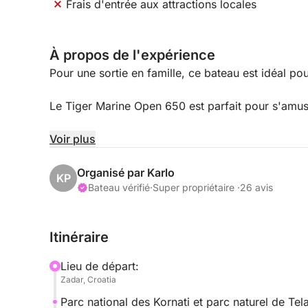
Frais d'entrée aux attractions locales
À propos de l'expérience
Pour une sortie en famille, ce bateau est idéal po
Le Tiger Marine Open 650 est parfait pour s'amuse
Il offre un espace généreux, aussi bien au soleil q
Voir plus
Sans pont soleil traditionnel, il vous offre une g
Organisé par Karlo
KP
Bateau vérifié
·
Super propriétaire ·
26 avis
Grâce à son puissant moteur Yamaha de 150 ch, c
Itinéraire
Il est équipé d'un bimini, d'un réservoir d'eau av
d'un GPS avec sondeur, d'un système d'ancrage e
Lieu de départ:
haut-parleurs, d'équipements de sécurité, etc.
Zadar, Croatia
Parc national des Kornati et parc naturel de Tel