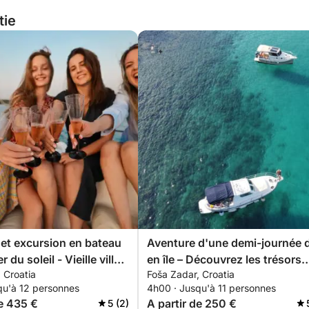
tie
et excursion en bateau
Aventure d'une demi-journée d
 du soleil - Vieille ville
en île – Découvrez les trésors
 Croatia
Foša Zadar, Croatia
cachés de Zadar
qu'à 12 personnes
4h00 · Jusqu'à 11 personnes
de 435 €
A partir de 250 €
5 (2)