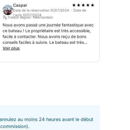
Caspar
Date de la réservation 31/07/2024 · Date de
l'avis 31/07/2024
Traduit depuis : Néerlandais
Nous avons passé une journée fantastique avec
ce bateau ! Le propriétaire est très accessible,
facile à contacter. Nous avons reçu de bons
conseils faciles à suivre. Le bateau est très
soigné, va super vite même avec 7 personnes !
Voir plus
nnulez au moins 24 heures avant le début
t commission).