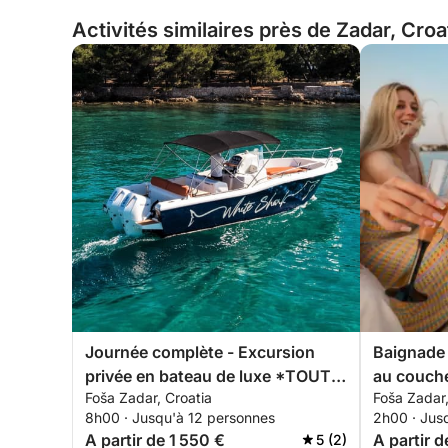
Activités similaires près de Zadar, Croa
Journée complète - Excursion
Baignade 
privée en bateau de luxe *TOUT
au coucher
Foša Zadar, Croatia
Foša Zadar,
INCLUS*
de Zadar
8h00 · Jusqu'à 12 personnes
2h00 · Jus
A partir de 1 550 €
A partir 
5 (2)