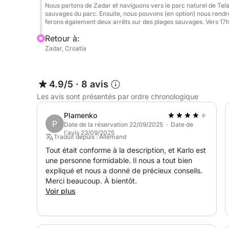
Nous partons de Zadar et naviguons vers le parc naturel de Telaš
sauvages du parc. Ensuite, nous pouvons (en option) nous rendre
ferons également deux arrêts sur des plages sauvages. Vers 17h
Retour à:
Zadar, Croatia
4.9/5
·
8 avis
Les avis sont présentés par ordre chronologique
Plamenko
P
Date de la réservation 22/09/2025 · Date de
l'avis 23/09/2025
Traduit depuis : Allemand
Tout était conforme à la description, et Karlo est
une personne formidable. Il nous a tout bien
expliqué et nous a donné de précieux conseils.
Merci beaucoup. À bientôt.
Voir plus