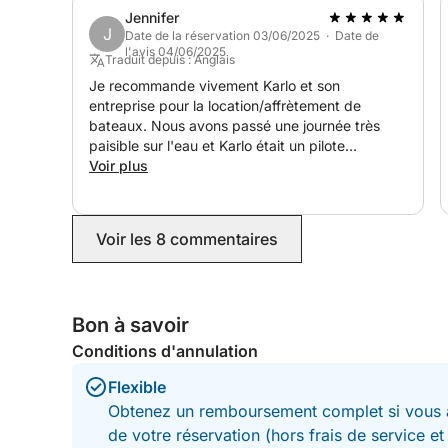
Jennifer
J
Date de la réservation 03/06/2025 · Date de
l'avis 04/06/2025
Traduit depuis : Anglais
Je recommande vivement Karlo et son
entreprise pour la location/affrètement de
bateaux. Nous avons passé une journée très
paisible sur l'eau et Karlo était un pilote
fantastique ; il a même appris à mon mari à
Voir plus
piloter le bateau ! Les criques que nous avons
visitées étaient magnifiques et cette journée a
été un moment fort de nos vacances en Croatie.
Voir les 8 commentaires
Bon à savoir
Conditions d'annulation
Flexible
Obtenez un remboursement complet si vous a
de votre réservation (hors frais de service e