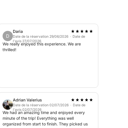
ée (4 heures). À emporter : Maillot de bain,
to. Il est fortement recommandé d'apporter
Daria
D
Date de la réservation 29/06/2026 · Date de
l'avis 27/07/2026
We really enjoyed this experience. We are
thrilled!
Adrian Valerius
Date de la réservation 02/07/2026 · Date de
l'avis 02/07/2026
We had an amazing time and enjoyed every
minute of the trip! Everything was well
organized from start to finish. They picked us