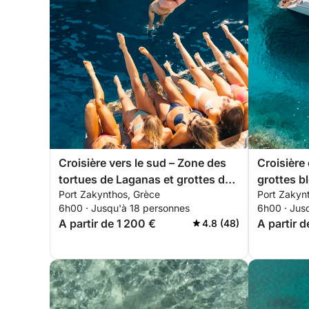
Croisière vers le sud – Zone des
Croisière
tortues de Laganas et grottes de
grottes b
Port Zakynthos, Grèce
Port Zakyn
Keri
6h00 · Jusqu'à 18 personnes
6h00 · Jus
A partir de 1 200 €
A partir d
4.8 (48)