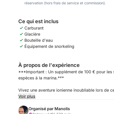
réservation (hors frais de service et commission).
Ce qui est inclus
Carburant
Glacière
Bouteille d'eau
Équipement de snorkeling
À propos de l'expérience
***Important : Un supplément de 100 € pour les s
espèces à la marina.***
Vivez une aventure ionienne inoubliable lors de 
le long des impressionnantes falaises de Zante p
Voir plus
(l’Épave), explorez les fascinantes Grottes Bleue
(Makris Gialos) et découvrez les ruines historique
Organisé par Manolis