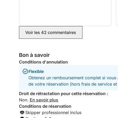
3 of us together! Thank you so much for such a
wonderful time, will definitely book again in the
future and I would definitely highly recommend!
Voir les 42 commentaires
Bon à savoir
Conditions d'annulation
Flexible
Obtenez un remboursement complet si vous a
de votre réservation (hors frais de service e
Droit de rétractation pour cette réservation :
Non.
En savoir plus
Conditions de réservation
Skipper professionnel inclus