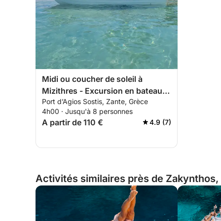
Midi ou coucher de soleil à
Mizithres - Excursion en bateau
Port d’Agios Sostis, Zante, Grèce
de 4 h pour observer les tortues,
4h00 · Jusqu'à 8 personnes
l'île de Marathonisi, les grottes de
A partir de 110 €
4.9 (7)
Keri et la plage de Mizithres
Activités similaires près de Zakynthos