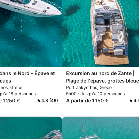
 dans le Nord – Épave et
Excursion au nord de Zante |
leues
Plage de l'épave, grottes bleue
thos, Grèce
Port Zakynthos, Grèce
Xygia
qu'à 18 personnes
5h00 · Jusqu'à 10 personnes
e 1 250 €
A partir de 1 150 €
4.8 (48)
4.