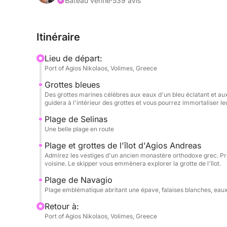
Bateau vérifié
·
539 avis
📍 Points forts et itinéraire de l’excursion : Plag
Crique des Contrebandiers pour admirer les imposa
Itinéraire
MV Panagiotis. Le bateau s’arrête au large pour v
cette baie spectaculaire aux eaux cristallines.
Lieu de départ:
Port of Agios Nikolaos, Volimes, Greece
Les Grottes Bleues : Naviguez le long de la côte 
Grottes bleues
Grottes Bleues. De plus petites embarcations gliss
Des grottes marines célèbres aux eaux d'un bleu éclatant et au
lumière du soleil se reflète parfaitement sur l'eau, 
guidera à l'intérieur des grottes et vous pourrez immortaliser le
turquoise chatoyantes.
Plage de Selinas
Une belle plage en route
Plage de Salinas : Jetez l'ancre sur la magnifique
Plage et grottes de l'îlot d'Agios Andreas
offre tout le loisir de descendre du bateau et de
Admirez les vestiges d'un ancien monastère orthodoxe grec. Prof
cristallines, ou tout simplement de vous détendre s
voisine. Le skipper vous emmènera explorer la grotte de l'îlot.
Plage de Navagio
Île de Saint-André et ruines du monastère : Explo
Plage emblématique abritant une épave, falaises blanches, eaux 
Vous pourrez y naviguer au plus près d'impression
Retour à:
fascinantes ruines d'un ancien monastère perché pr
Port of Agios Nikolaos, Volimes, Greece