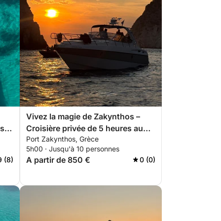
Vivez la magie de Zakynthos –
s,
Croisière privée de 5 heures au
Port Zakynthos, Grèce
coucher du soleil (nord ou sud)
5h00 · Jusqu'à 10 personnes
en yacht de luxe
A partir de 850 €
9 (8)
0 (0)